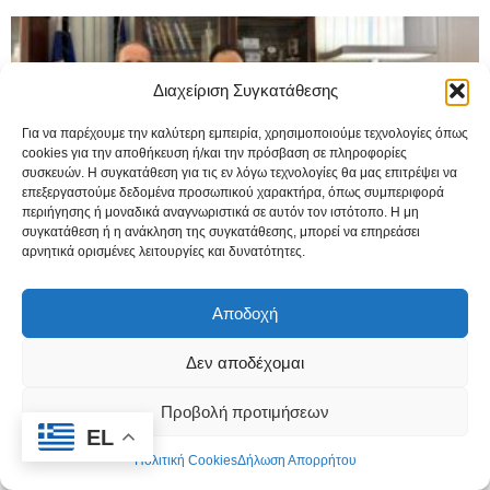
Διαχείριση Συγκατάθεσης
Για να παρέχουμε την καλύτερη εμπειρία, χρησιμοποιούμε τεχνολογίες όπως
cookies για την αποθήκευση ή/και την πρόσβαση σε πληροφορίες
συσκευών. Η συγκατάθεση για τις εν λόγω τεχνολογίες θα μας επιτρέψει να
επεξεργαστούμε δεδομένα προσωπικού χαρακτήρα, όπως συμπεριφορά
περιήγησης ή μοναδικά αναγνωριστικά σε αυτόν τον ιστότοπο. Η μη
συγκατάθεση ή η ανάκληση της συγκατάθεσης, μπορεί να επηρεάσει
αρνητικά ορισμένες λειτουργίες και δυνατότητες.
Στο επιμελητήριο Κυκλάδων ο υπ. Ψηφιακής
Διακυβέρνησης, Δ. Παπαστεργίου
Αποδοχή
29 Ιουλίου, 2024
Δεν αποδέχομαι
Προβολή προτιμήσεων
EL
Πολιτική Cookies
Δήλωση Απορρήτου