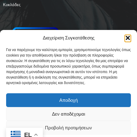
Κυκλάδες
Διαχείριση Συγκατάθεσης
Για να παρέχουμε την καλύτερη εμπειρία, χρησιμοποιούμε τεχνολογίες όπως
cookies για την αποθήκευση ή/και την πρόσβαση σε πληροφορίες
συσκευών. Η συγκατάθεση για τις εν λόγω τεχνολογίες θα μας επιτρέψει να
επεξεργαστούμε δεδομένα προσωπικού χαρακτήρα, όπως συμπεριφορά
περιήγησης ή μοναδικά αναγνωριστικά σε αυτόν τον ιστότοπο. Η μη
συγκατάθεση ή η ανάκληση της συγκατάθεσης, μπορεί να επηρεάσει
αρνητικά ορισμένες λειτουργίες και δυνατότητες.
Αποδοχή
Δεν αποδέχομαι
Δήλωση Συμμόρφωσης
Όροι Χρήσης
Πολιτική απορρήτου & Cookies
Προβολή προτιμήσεων
Ταυτότητα
Όροι και Προϋποθέσεις
Πολιτική Cookies (ΕΕ)
EL