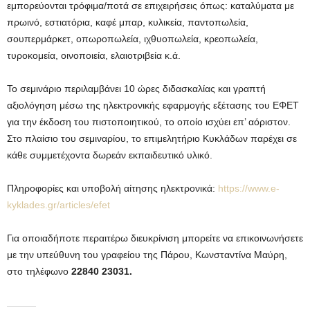
εμπορεύονται τρόφιμα/ποτά σε επιχειρήσεις όπως: καταλύματα με
πρωινό, εστιατόρια, καφέ μπαρ, κυλικεία, παντοπωλεία,
σουπερμάρκετ, οπωροπωλεία, ιχθυοπωλεία, κρεοπωλεία,
τυροκομεία, οινοποιεία, ελαιοτριβεία κ.ά.
Το σεμινάριο περιλαμβάνει 10 ώρες διδασκαλίας και γραπτή
αξιολόγηση μέσω της ηλεκτρονικής εφαρμογής εξέτασης του ΕΦΕΤ
για την έκδοση του πιστοποιητικού, το οποίο ισχύει επ’ αόριστον.
Στο πλαίσιο του σεμιναρίου, το επιμελητήριο Κυκλάδων παρέχει σε
κάθε συμμετέχοντα δωρεάν εκπαιδευτικό υλικό.
Πληροφορίες και υποβολή αίτησης ηλεκτρονικά:
https://www.e-
kyklades.gr/articles/efet
Για οποιαδήποτε περαιτέρω διευκρίνιση μπορείτε να επικοινωνήσετε
με την υπεύθυνη του γραφείου της Πάρου, Κωνσταντίνα Μαύρη,
στο τηλέφωνο
22840 23031.