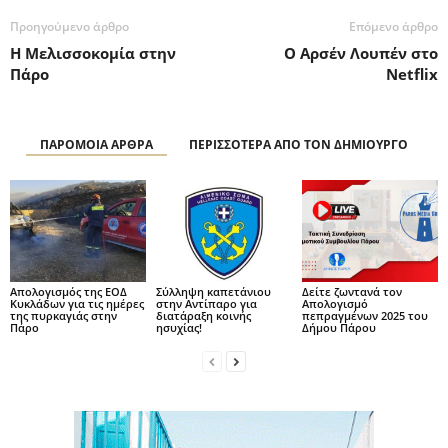
Προηγούμενο άρθρο
Επόμενο άρθρο
Η Μελισσοκομία στην
Ο Αρσέν Λουπέν στο
Πάρο
Netflix
ΠΑΡΟΜΟΙΑ ΑΡΘΡΑ
ΠΕΡΙΣΣΟΤΕΡΑ ΑΠΟ ΤΟΝ ΔΗΜΙΟΥΡΓΟ
Απολογισμός της ΕΟΔ
Σύλληψη καπετάνιου
Δείτε ζωντανά τον
Κυκλάδων για τις ημέρες
στην Αντίπαρο για
Απολογισμό
της πυρκαγιάς στην
διατάραξη κοινής
πεπραγμένων 2025 του
Πάρο
ησυχίας!
Δήμου Πάρου