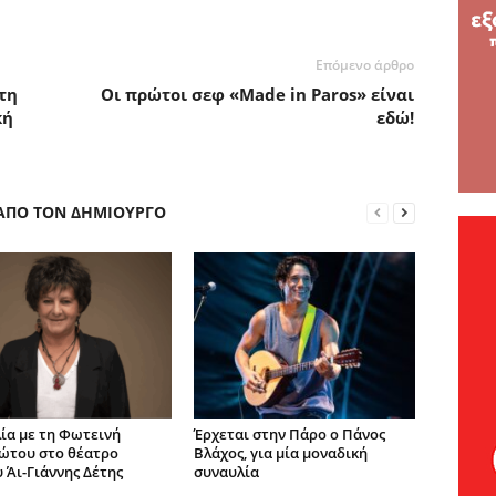
Επόμενο άρθρο
τη
Οι πρώτοι σεφ «Made in Paros» είναι
κή
εδώ!
 ΑΠΟ ΤΟΝ ΔΗΜΙΟΥΡΓΟ
ία με τη Φωτεινή
Έρχεται στην Πάρο ο Πάνος
ώτου στο θέατρο
Βλάχος, για μία μοναδική
 Άι-Γιάννης Δέτης
συναυλία