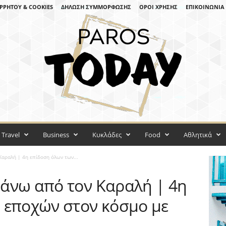
ΡΡΉΤΟΥ & COOKIES
ΔΉΛΩΣΗ ΣΥΜΜΌΡΦΩΣΗΣ
ΌΡΟΙ ΧΡΉΣΗΣ
ΕΠΙΚΟΙΝΩΝΊΑ
Travel
Business
Κυκλάδες
Food
Αθλητικά
αραλή | 4η επίδοση όλων των...
άνω από τον Καραλή | 4η
 εποχών στον κόσμο με