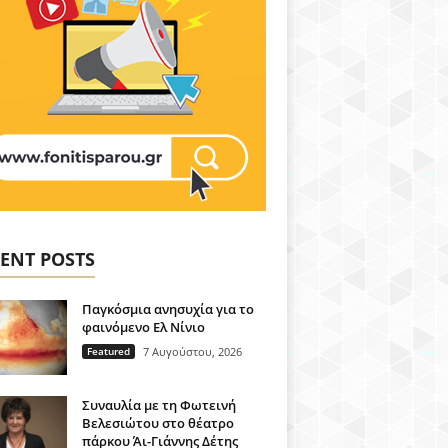
ENT POSTS
Παγκόσμια ανησυχία για το
φαινόμενο Ελ Νίνιο
Featured
7 Αυγούστου, 2026
Συναυλία με τη Φωτεινή
Βελεσιώτου στο θέατρο
πάρκου Άι-Γιάννης Δέτης