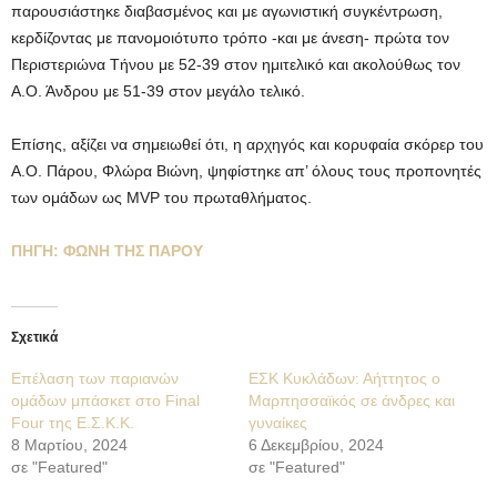
παρουσιάστηκε διαβασμένος και με αγωνιστική συγκέντρωση,
κερδίζοντας με πανομοιότυπο τρόπο -και με άνεση- πρώτα τον
Περιστεριώνα Τήνου με 52-39 στον ημιτελικό και ακολούθως τον
Α.Ο. Άνδρου με 51-39 στον μεγάλο τελικό.
Επίσης, αξίζει να σημειωθεί ότι, η αρχηγός και κορυφαία σκόρερ του
Α.Ο. Πάρου, Φλώρα Βιώνη, ψηφίστηκε απ’ όλους τους προπονητές
των ομάδων ως MVP του πρωταθλήματος.
ΠΗΓΗ: ΦΩΝΗ ΤΗΣ ΠΑΡΟΥ
Σχετικά
Επέλαση των παριανών
ΕΣΚ Κυκλάδων: Αήττητος ο
ομάδων μπάσκετ στο Final
Μαρπησσαϊκός σε άνδρες και
Four της Ε.Σ.Κ.Κ.
γυναίκες
8 Μαρτίου, 2024
6 Δεκεμβρίου, 2024
σε "Featured"
σε "Featured"