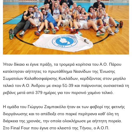
Ήταν δίκαιο κι έγινε πράξη, τα τρομερά κορίτσια του Α.Ο. Πάρου
κατέκτησαν αήττητες το πρωτάθλημα Νεανίδων της Ένωσης
Σωματείων Καλαθοσφαίρισης Κυκλάδων, κερδίζοντας στον μεγάλο
τελικό τον Α.Ο. Άνδρου με σκορ 51-39 και παίρνοντας ουσιαστικά τη
ρεβάνς μετά από 379 ημέρες για τον περσινό χαμένο τελικό.
Η ομάδα του Γιώργου Ζαμπακόλα ήταν εκ των φαβορί της φετινής
διοργάνωσης και το απέδειξε στο παρκέ περίτρανα καθ’ όλη τη
διάρκεια της χρονιάς, την οποία ολοκλήρωσε με αήττητη πορεία.
Στο Final Four που έγινε στο κλειστό της Τήνου, ο Α.Ο.Π.