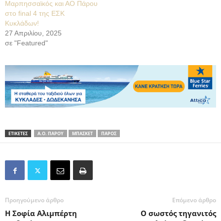
Μαρπησσαϊκός και ΑΟ Πάρου
στο final 4 της ΕΣΚ
Κυκλάδων!
27 Απριλίου, 2025
σε "Featured"
ΕΤΙΚΕΤΕΣ
Α.Ο. ΠΑΡΟΥ
ΜΠΑΣΚΕΤ
ΠΑΡΟΣ
Προηγούμενο άρθρο
Επόμενο άρθρο
Η Σοφία Αλιμπέρτη
Ο σωστός τηγανιτός