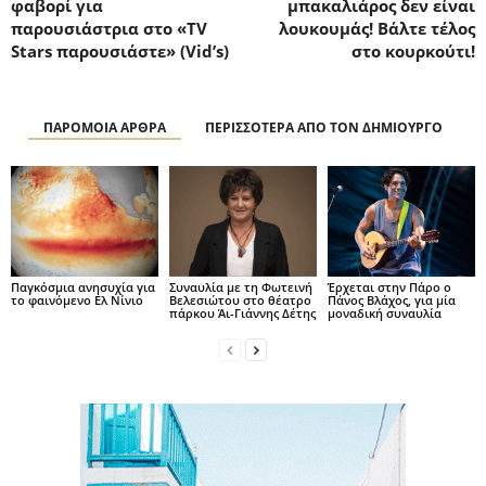
φαβορί για
μπακαλιάρος δεν είναι
παρουσιάστρια στο «TV
λουκουμάς! Βάλτε τέλος
Stars παρουσιάστε» (Vid’s)
στο κουρκούτι!
ΠΑΡΟΜΟΙΑ ΑΡΘΡΑ
ΠΕΡΙΣΣΟΤΕΡΑ ΑΠΟ ΤΟΝ ΔΗΜΙΟΥΡΓΟ
Παγκόσμια ανησυχία για
Συναυλία με τη Φωτεινή
Έρχεται στην Πάρο ο
το φαινόμενο Ελ Νίνιο
Βελεσιώτου στο θέατρο
Πάνος Βλάχος, για μία
πάρκου Άι-Γιάννης Δέτης
μοναδική συναυλία