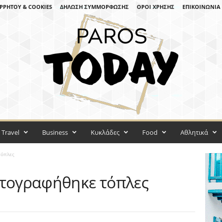
ΡΡΉΤΟΥ & COOKIES
ΔΉΛΩΣΗ ΣΥΜΜΌΡΦΩΣΗΣ
ΌΡΟΙ ΧΡΉΣΗΣ
ΕΠΙΚΟΙΝΩΝΊΑ
Travel
Business
Κυκλάδες
Food
Αθλητικά
τόπλες
ωτογραφήθηκε τόπλες