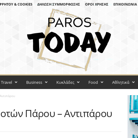
ΡΡΉΤΟΥ & COOKIES
ΔΉΛΩΣΗ ΣΥΜΜΌΡΦΩΣΗΣ
ΌΡΟΙ ΧΡΉΣΗΣ
ΕΠΙΚΟΙΝΩΝΊΑ
Travel
Business
Κυκλάδες
Food
Αθλητικά
 Αντιπάρου
δοτών Πάρου – Αντιπάρου