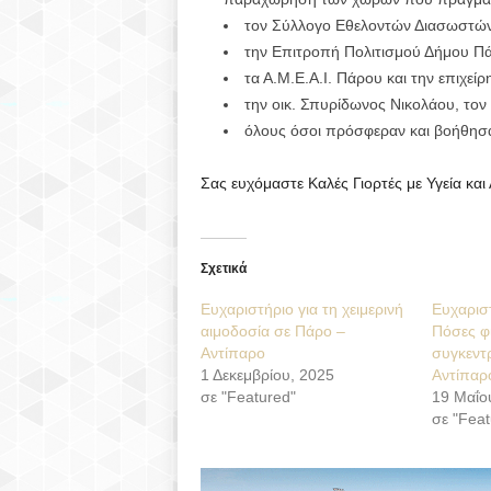
τον Σύλλογο Εθελοντών Διασωστών 
την Επιτροπή Πολιτισμού Δήμου Πά
τα Α.Μ.Ε.Α.Ι. Πάρου και την επιχε
την οικ. Σπυρίδωνος Νικολάου, το
όλους όσοι πρόσφεραν και βοήθησα
Σας ευχόμαστε Καλές Γιορτές με Υγεία και
Σχετικά
Ευχαριστήριο για τη χειμερινή
Ευχαριστ
αιμοδοσία σε Πάρο –
Πόσες φ
Αντίπαρο
συγκεντ
1 Δεκεμβρίου, 2025
Αντίπαρ
σε "Featured"
19 Μαΐο
σε "Feat