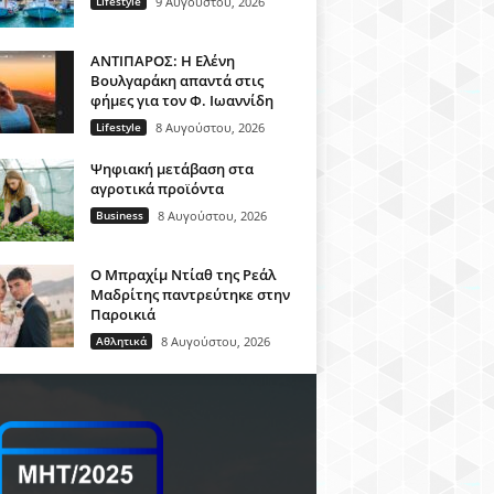
Lifestyle
9 Αυγούστου, 2026
ΑΝΤΙΠΑΡΟΣ: Η Ελένη
Βουλγαράκη απαντά στις
φήμες για τον Φ. Ιωαννίδη
Lifestyle
8 Αυγούστου, 2026
Ψηφιακή μετάβαση στα
αγροτικά προϊόντα
Business
8 Αυγούστου, 2026
Ο Μπραχίμ Ντίαθ της Ρεάλ
Μαδρίτης παντρεύτηκε στην
Παροικιά
Αθλητικά
8 Αυγούστου, 2026