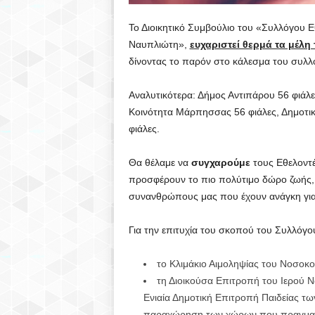
Το Διοικητικό Συμβούλιο του «Συλλόγου 
Ναυπλιώτη»,
ευχαριστεί θερμά τα μέλη 
δίνοντας το παρόν στο κάλεσμα του συλλ
Αναλυτικότερα: Δήμος Αντιπάρου 56 φιάλες
Κοινότητα Μάρπησσας 56 φιάλες, Δημοτι
φιάλες.
Θα θέλαμε να
συγχαρούμε
τους Εθελοντέ
προσφέρουν το πιο πολύτιμο δώρο ζωής, σ
συνανθρώπους μας που έχουν ανάγκη για
Για την επιτυχία του σκοπού του Συλλόγο
το Κλιμάκιο Αιμοληψίας του Νοσοκ
τη Διοικούσα Επιτροπή του Ιερού Ν
Ενιαία Δημοτική Επιτροπή Παιδείας τω
παραχώρηση των χώρων που πραγματο