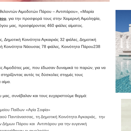
Εθελοντών Αιμοδοτών Πάρου – Αντιπάρου», «Μαρία
του
, για την προσφορά τους στην Χειμερινή Αιμοληψία,
όγου μας, προσφέροντας 460 φιάλες αίματος.
, Δημοτική Κοινότητα Αγκαιριάς 32 φιάλες, Δημοτική
κή Κοινότητα Νάουσας 78 φιάλες, Κοινότητα Πάρου238
ς Αιμοδότες μας, που έδωσαν δυναμικά το παρών, για να
τηρίζοντας αυτές τις δύσκολες στιγμές τους
 αίμα.
υ μας, συνέβαλαν και τους ευχαριστούμε θερμά:
ομείου Παίδων «Αγία Σοφία»
αού Παντάνασσας, τη Δημοτική Κοινότητα Αγκαιριάς, την
ν Δήμων Πάρου και Αντιπάρου για την ευγενική
ποιήθηκαν οι αιμοληψίες