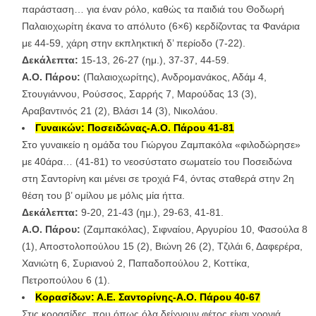
παράσταση… για έναν ρόλο, καθώς τα παιδιά του Θοδωρή
Παλαιοχωρίτη έκανα το απόλυτο (6×6) κερδίζοντας τα Φανάρια
με 44-59, χάρη στην εκπληκτική δ’ περίοδο (7-22).
Δεκάλεπτα:
15-13, 26-27 (ημ.), 37-37, 44-59.
Α.Ο. Πάρου:
(Παλαιοχωρίτης), Ανδρομανάκος, Αδάμ 4,
Στουγιάννου, Ρούσσος, Σαρρής 7, Μαρούδας 13 (3),
Αραβαντινός 21 (2), Βλάσι 14 (3), Νικολάου.
Γυναικών: Ποσειδώνας-Α.Ο. Πάρου 41-81
Στο γυναικείο η ομάδα του Γιώργου Ζαμπακόλα «φιλοδώρησε»
με 40άρα… (41-81) το νεοσύστατο σωματείο του Ποσειδώνα
στη Σαντορίνη και μένει σε τροχιά F4, όντας σταθερά στην 2η
θέση του β’ ομίλου με μόλις μία ήττα.
Δεκάλεπτα:
9-20, 21-43 (ημ.), 29-63, 41-81.
Α.Ο. Πάρου:
(Ζαμπακόλας), Σιφναίου, Αργυρίου 10, Φασούλα 8
(1), Αποστολοπούλου 15 (2), Βιώνη 26 (2), Τζιλάι 6, Δαφερέρα,
Χανιώτη 6, Συριανού 2, Παπαδοπούλου 2, Κοττίκα,
Πετροπούλου 6 (1).
Κορασίδων: Α.Ε. Σαντορίνης-Α.Ο. Πάρου 40-67
Στις κορασίδες, που όπως όλα δείχνουν φέτος είναι χρονιά