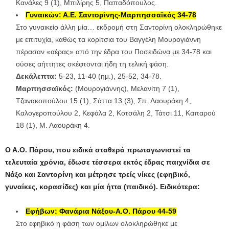
Κανάλες 9 (1), Μπιλίρης 5, Παπαδόπουλος.
Γυναικών: Α.Ε. Σαντορίνης-Μαρπησσαϊκός 34-78
Στο γυναικείο άλλη μία… εκδρομή στη Σαντορίνη ολοκληρώθηκε
με επιτυχία, καθώς τα κορίτσια του Βαγγέλη Μουρογιάννη
πέρασαν «αέρας» από την έδρα του Ποσειδώνα με 34-78 και
ούσες αήττητες σκέφτονται ήδη τη τελική φάση.
Δεκάλεπτα:
5-23, 11-40 (ημ.), 25-52, 34-78.
Μαρπησσαϊκός:
(Μουρογιάννης), Μελανίτη 7 (1),
Τζανακοπούλου 15 (1), Σάττα 13 (3), Σπ. Λαουράκη 4,
Καλογεροπούλου 2, Κεφάλα 2, Κοτσάλη 2, Τάτσι 11, Καπαρού
18 (1), Μ. Λαουράκη 4.
Ο Α.Ο. Πάρου, που ειδικά σταθερά πρωταγωνιστεί τα
τελευταία χρόνια, έδωσε τέσσερα εκτός έδρας παιχνίδια σε
Νάξο και Σαντορίνη και μέτρησε τρείς νίκες (εφηβικό,
γυναίκες, κορασίδες) και μία ήττα (παιδικό). Ειδικότερα:
Εφήβων: Φανάρια Νάξου-Α.Ο. Πάρου 44-59
Στο εφηβικό η φάση των ομίλων ολοκληρώθηκε με