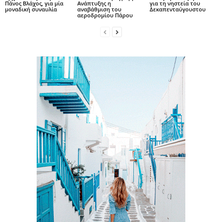
Πάνος Βλάχος, για μία
Ανάπτυξης η
για τη νηστεία του
μοναδική συναυλία
αναβάθμιση του
Δεκαπενταύγουστου
αεροδρομίου Πάρου