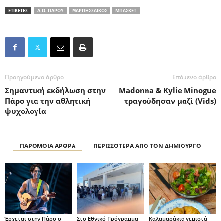
ΕΤΙΚΕΤΕΣ
Α.Ο. ΠΑΡΟΥ
ΜΑΡΠΗΣΣΑΪΚΟΣ
ΜΠΑΣΚΕΤ
Προηγούμενο άρθρο
Επόμενο άρθρο
Σημαντική εκδήλωση στην
Madonna & Kylie Minogue
Πάρο για την αθλητική
τραγούδησαν μαζί (Vids)
ψυχολογία
ΠΑΡΟΜΟΙΑ ΑΡΘΡΑ
ΠΕΡΙΣΣΟΤΕΡΑ ΑΠΟ ΤΟΝ ΔΗΜΙΟΥΡΓΟ
Έρχεται στην Πάρο ο
Στο Εθνικό Πρόγραμμα
Καλαμαράκια γεμιστά