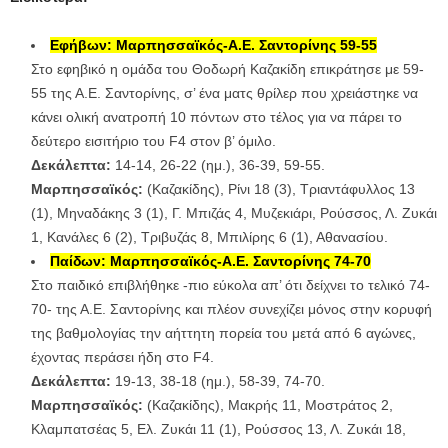
Εφήβων: Μαρπησσαϊκός-Α.Ε. Σαντορίνης 59-55
Στο εφηβικό η ομάδα του Θοδωρή Καζακίδη επικράτησε με 59-
55 της Α.Ε. Σαντορίνης, σ’ ένα ματς θρίλερ που χρειάστηκε να
κάνει ολική ανατροπή 10 πόντων στο τέλος για να πάρει το
δεύτερο εισιτήριο του F4 στον β’ όμιλο.
Δεκάλεπτα:
14-14, 26-22 (ημ.), 36-39, 59-55.
Μαρπησσαϊκός:
(Καζακίδης), Ρίνι 18 (3), Τριαντάφυλλος 13
(1), Μηναδάκης 3 (1), Γ. Μπιζάς 4, Μυζεκιάρι, Ρούσσος, Λ. Ζυκάι
1, Κανάλες 6 (2), Τριβυζάς 8, Μπιλίρης 6 (1), Αθανασίου.
Παίδων: Μαρπησσαϊκός-Α.Ε. Σαντορίνης 74-70
Στο παιδικό επιβλήθηκε -πιο εύκολα απ’ ότι δείχνει το τελικό 74-
70- της Α.Ε. Σαντορίνης και πλέον συνεχίζει μόνος στην κορυφή
της βαθμολογίας την αήττητη πορεία του μετά από 6 αγώνες,
έχοντας περάσει ήδη στο F4.
Δεκάλεπτα:
19-13, 38-18 (ημ.), 58-39, 74-70.
Μαρπησσαϊκός:
(Καζακίδης), Μακρής 11, Μοστράτος 2,
Κλαμπατσέας 5, Ελ. Ζυκάι 11 (1), Ρούσσος 13, Λ. Ζυκάι 18,