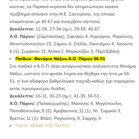
κούπας, τα Παριανά κορίτσια δεν αντιμετώπισαν κανένα
πρόβλημα απέναντι στην Α.Ε. Σαντορίνης, της οποίας
επικράτησαν με 40-67 και συνεχίζουν αήττητες.
Δεκάλεπτα:
12-26, 27-34 (ημ.), 29-58, 40-67.
Α.Ο. Πάρου:
(Ζαμπακόλας), Σιφναίου 4, Κορνάρου, Ραγκούση,
Αποστολοπούλου 23, Σάμιου 4, Στέλλα, Οικονόμου 4, Χανιώτη
6 (1), Συριανού 21, Άλλκα 2, Μαρκουΐζου 3, Πιερτζοβάνη.
Παίδων: Φανάρια Νάξου-Α.Ο. Πάρου 56-51
Στο παιδικό ο Α.Ο.Π. ήταν ανταγωνιστικός απέναντι στα Φανάρια
Νάξου, ωστόσο στο φινάλε λύγισε και δέχθηκε την ήττα με 56-
51, σ’ ένα αδιάφορο βαθμολογικά παιχνίδι καθώς έχει παραμείνει
εκτός προνομιούχου δυάδας.
Δεκάλεπτα:
16-11, 30-23 (ημ.), 41-35, 56-51.
Α.Ο. Πάρου:
(Παλαιοχωρίτης), Μαούνης 6, Μιγγόπουλος,
Παπαδόπουλος 8 (2), Αραβαντινός 11 (1), Ντ. Σεφγκίνι 3,
Βρεττός 11 (1), Βλάσι, Ραγκούσης 8, Σαρρής 4.
ΠΗΓΗ: ΦΩΝΗ ΤΗΣ ΠΑΡΟΥ