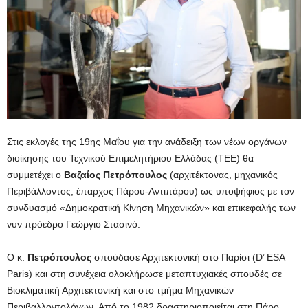
Στις εκλογές της 19ης Μαΐου για την ανάδειξη των νέων οργάνων
διοίκησης του Τεχνικού Επιμελητήριου Ελλάδας (ΤΕΕ) θα
συμμετέχει ο
Βαζαίος Πετρόπουλος
(αρχιτέκτονας, μηχανικός
Περιβάλλοντος, έπαρχος Πάρου-Αντιπάρου) ως υποψήφιος με τον
συνδυασμό «Δημοκρατική Κίνηση Μηχανικών» και επικεφαλής των
νυν πρόεδρο Γεώργιο Στασινό.
Ο κ.
Πετρόπουλος
σπούδασε Αρχιτεκτονική στο Παρίσι (D’ ESA
Paris) και στη συνέχεια ολοκλήρωσε μεταπτυχιακές σπουδές σε
Βιοκλιματική Αρχιτεκτονική και στο τμήμα Μηχανικών
Περιβαλλοντολόγων. Από το 1982 δραστηριοποιείται στη Πάρο,