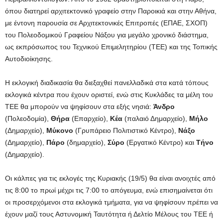
όπου διατηρεί αρχιτεκτονικό γραφείο στην Παροικιά και στην Αθήνα,
με έντονη παρουσία σε Αρχιτεκτονικές Επιτροπές (ΕΠΑΕ, ΣΧΟΠ)
του Πολεοδομικού Γραφείου Νάξου για μεγάλο χρονικό διάστημα,
ως εκπρόσωπος του Τεχνικού Επιμελητηρίου (ΤΕΕ) και της Τοπικής
Αυτοδιοίκησης.
Η εκλογική διαδικασία θα διεξαχθεί πανελλαδικά στα κατά τόπους
εκλογικά κέντρα που έχουν οριστεί, ενώ στις Κυκλάδες τα μέλη του
ΤΕΕ θα μπορούν να ψηφίσουν στα εξής νησιά:
Άνδρο
(Πολεοδομία),
Θήρα
(Επαρχείο),
Κέα
(παλαιό Δημαρχείο),
Μήλο
(Δημαρχείο),
Μύκονο
(Γρυπάρειο Πολιτιστικό Κέντρο),
Νάξο
(Δημαρχείο),
Πάρο
(δημαρχείο),
Σύρο
(Εργατικό Kέντρο) και
Τήνο
(Δημαρχείο).
Οι κάλπες για τις εκλογές της Κυριακής (19/5) θα είναι ανοιχτές από
τις 8:00 το πρωί μέχρι τις 7:00 το απόγευμα, ενώ επισημαίνεται ότι
οι προσερχόμενοι στα εκλογικά τμήματα, για να ψηφίσουν πρέπει να
έχουν μαζί τους Αστυνομική Ταυτότητα ή Δελτίο Μέλους του ΤΕΕ ή