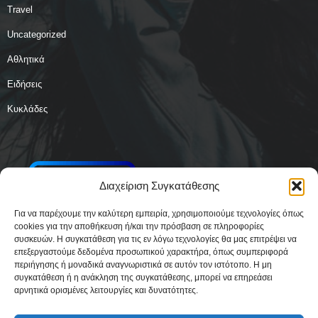
Travel
Uncategorized
Αθλητικά
Ειδήσεις
Κυκλάδες
Διαχείριση Συγκατάθεσης
Για να παρέχουμε την καλύτερη εμπειρία, χρησιμοποιούμε τεχνολογίες όπως
cookies για την αποθήκευση ή/και την πρόσβαση σε πληροφορίες
συσκευών. Η συγκατάθεση για τις εν λόγω τεχνολογίες θα μας επιτρέψει να
επεξεργαστούμε δεδομένα προσωπικού χαρακτήρα, όπως συμπεριφορά
περιήγησης ή μοναδικά αναγνωριστικά σε αυτόν τον ιστότοπο. Η μη
συγκατάθεση ή η ανάκληση της συγκατάθεσης, μπορεί να επηρεάσει
αρνητικά ορισμένες λειτουργίες και δυνατότητες.