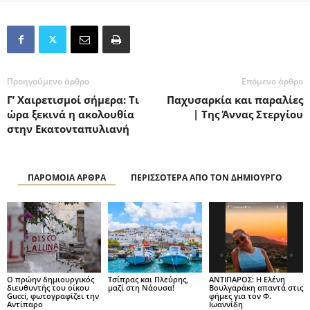
Προηγούμενο άρθρο
Επόμενο άρθρο
Γ’ Χαιρετισμοί σήμερα: Τι
Παχυσαρκία και παραλίες
ώρα ξεκινά η ακολουθία
| Της Άννας Στεργίου
στην Εκατονταπυλιανή
ΠΑΡΟΜΟΙΑ ΑΡΘΡΑ
ΠΕΡΙΣΣΟΤΕΡΑ ΑΠΟ ΤΟΝ ΔΗΜΙΟΥΡΓΟ
Ο πρώην δημιουργικός
Τσίπρας και Πλεύρης,
ΑΝΤΙΠΑΡΟΣ: Η Ελένη
διευθυντής του οίκου
μαζί στη Νάουσα!
Βουλγαράκη απαντά στις
Gucci, φωτογραφίζει την
φήμες για τον Φ.
Αντίπαρο
Ιωαννίδη