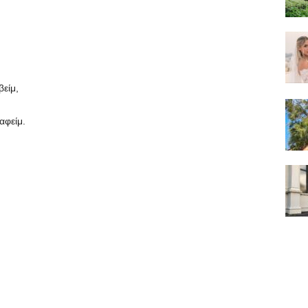
είμ,
αφείμ.