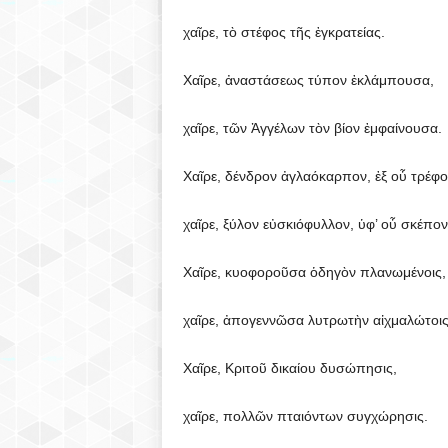
χαῖρε, τὸ στέφος τῆς ἐγκρατείας.
Χαῖρε, ἀναστάσεως τύπον ἐκλάμπουσα,
χαῖρε, τῶν Ἀγγέλων τὸν βίον ἐμφαίνουσα.
Χαῖρε, δένδρον ἀγλαόκαρπον, ἐξ οὗ τρέφον
χαῖρε, ξύλον εὐσκιόφυλλον, ὑφ’ οὗ σκέπον
Χαῖρε, κυοφοροῦσα ὁδηγὸν πλανωμένοις,
χαῖρε, ἀπογεννῶσα λυτρωτὴν αἰχμαλώτοις
Χαῖρε, Κριτοῦ δικαίου δυσώπησις,
χαῖρε, πολλῶν πταιόντων συγχώρησις.