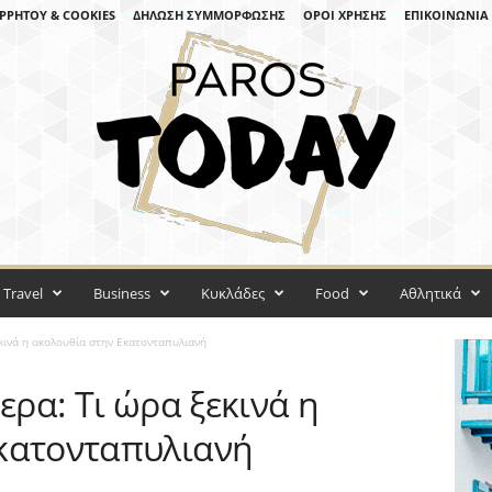
ΡΡΉΤΟΥ & COOKIES
ΔΉΛΩΣΗ ΣΥΜΜΌΡΦΩΣΗΣ
ΌΡΟΙ ΧΡΉΣΗΣ
ΕΠΙΚΟΙΝΩΝΊΑ
Travel
Business
Κυκλάδες
Food
Αθλητικά
εκινά η ακολουθία στην Εκατονταπυλιανή
ερα: Τι ώρα ξεκινά η
κατονταπυλιανή