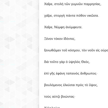
Χαῖρε, στολὴ τῶν γυμνῶν παρρησίας,
χαῖρε, στοργὴ πάντα πόθον νικῶσα.
Χαῖρε, Νύμφη ἀνύμφευτε.
Ξένον τόκον ἰδόντες,
ξενωθῶμεν τοῦ κόσμου, τὸν νοῦν εἰς οὐρα
διὰ τοῦτο γὰρ ὁ ὑψηλὸς Θεός,
ἐπὶ γῆς ἐφάνη ταπεινὸς ἄνθρωπος·
βουλόμενος ἑλκύσαι πρὸς τὸ ὕψος,
τοὺς αὐτῷ βοώντας·