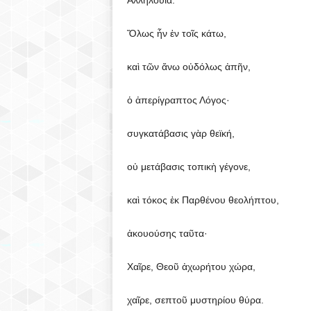
Ἀλληλούια.
Ὅλως ἦν ἐν τοῖς κάτω,
καὶ τῶν ἄνω οὐδόλως ἀπῆν,
ὁ ἀπερίγραπτος Λόγος·
συγκατάβασις γὰρ θεϊκή,
οὐ μετάβασις τοπικὴ γέγονε,
καὶ τόκος ἐκ Παρθένου θεολήπτου,
ἀκουούσης ταῦτα·
Χαῖρε, Θεοῦ ἀχωρήτου χώρα,
χαῖρε, σεπτοῦ μυστηρίου θύρα.