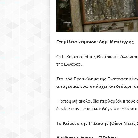
Επιμέλεια κειμένου: Δημ. Μπελέγρης
Οι Γ’ Χαιρετισμοί της Θεοτόκου ψάλλοντα
της Ελλάδας.
Στο Ιερό Προσκύνημα της Εκατονταπυλιανή
απόγευμα, ενώ υπάρχει και δεύτερη ακ
Η αποψινή ακολουθία περιλαμβάνει τους ο
έδειξε κτίσιν…» και καταλήγει στο «Σώσα
Το Κείμενο της Γ’ Στάσης (Οίκοι Ν έως 