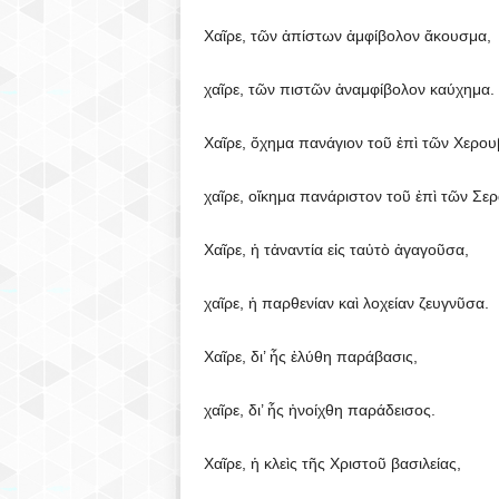
Χαῖρε, τῶν ἀπίστων ἀμφίβολον ἄκουσμα,
χαῖρε, τῶν πιστῶν ἀναμφίβολον καύχημα.
Χαῖρε, ὄχημα πανάγιον τοῦ ἐπὶ τῶν Χερουβ
χαῖρε, οἴκημα πανάριστον τοῦ ἐπὶ τῶν Σερ
Χαῖρε, ἡ τἀναντία εἰς ταὐτὸ ἀγαγοῦσα,
χαῖρε, ἡ παρθενίαν καὶ λοχείαν ζευγνῦσα.
Χαῖρε, δι’ ἧς ἐλύθη παράβασις,
χαῖρε, δι’ ἧς ἠνοίχθη παράδεισος.
Χαῖρε, ἡ κλεὶς τῆς Χριστοῦ βασιλείας,