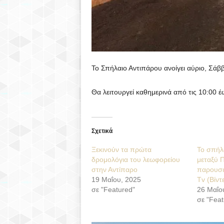
Το Σπήλαιο Αντιπάρου ανοίγει αύριο, Σάββ
Θα λειτουργεί καθημερινά από τις 10:00 έω
Σχετικά
Ξεκινούν τα πρώτα
Το σπήλα
δρομολόγια του λεωφορείου
μεταξύ 
στην Αντίπαρο
παρουσι
19 Μαΐου, 2025
Tv (Βίντ
σε "Featured"
26 Μαΐο
σε "Feat