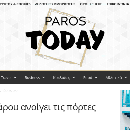
ΡΡΉΤΟΥ & COOKIES
ΔΉΛΩΣΗ ΣΥΜΜΌΡΦΩΣΗΣ
ΌΡΟΙ ΧΡΉΣΗΣ
ΕΠΙΚΟΙΝΩΝΊΑ
Travel
Business
Κυκλάδες
Food
Αθλητικά
ς πόρτες του
ρου ανοίγει τις πόρτες