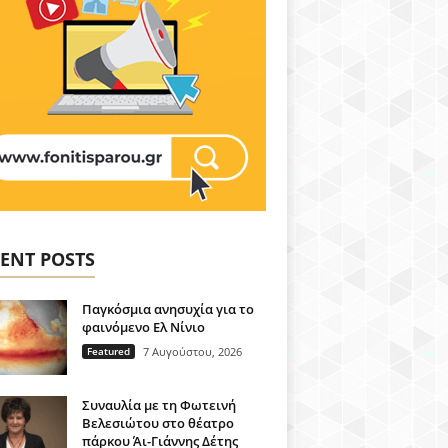
ENT POSTS
Παγκόσμια ανησυχία για το
φαινόμενο Ελ Νίνιο
Featured
7 Αυγούστου, 2026
Συναυλία με τη Φωτεινή
Βελεσιώτου στο θέατρο
πάρκου Άι-Γιάννης Δέτης