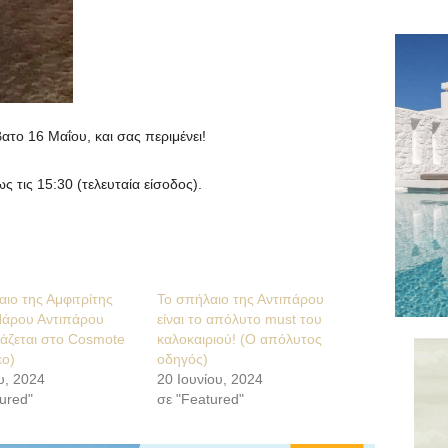
ατο 16 Μαΐου, και σας περιμένει!
ς τις 15:30 (τελευταία είσοδος).
ιο της Αμφιτρίτης
Το σπήλαιο της Αντιπάρου
Πάρου Αντιπάρου
είναι το απόλυτο must του
άζεται στο Cosmote
καλοκαιριού! (O απόλυτος
εο)
οδηγός)
υ, 2024
20 Ιουνίου, 2024
ured"
σε "Featured"