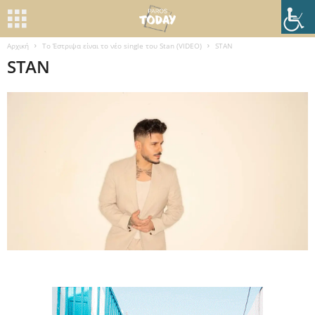
Αρχική
Το Έστριψα είναι το νέο single του Stan (VIDEO)
STAN
STAN