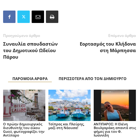
Προηγούμενο άρθρο
Επόμενο άρθρο
Συναυλία σπουδαστών
Εορτασμός του Κλήδονα
του Δημοτικού Ωδείου
στη Μάρπησσα
Πάρου
ΠΑΡΟΜΟΙΑ ΑΡΘΡΑ
ΠΕΡΙΣΣΟΤΕΡΑ ΑΠΟ ΤΟΝ ΔΗΜΙΟΥΡΓΟ
Ο πρώην δημιουργικός
Τσίπρας και Πλεύρης,
ΑΝΤΙΠΑΡΟΣ: Η Ελένη
διευθυντής του οίκου
μαζί στη Νάουσα!
Βουλγαράκη απαντά στις
Gucci, φωτογραφίζει την
φήμες για τον Φ.
Αντίπαρο
Ιωαννίδη