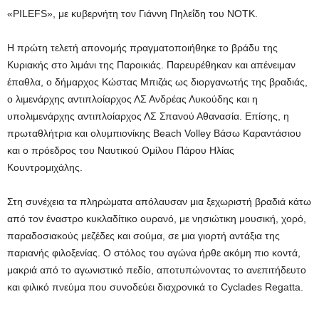
«PILEFS», με κυβερνήτη τον Γιάννη Πηλεΐδη του ΝΟΤΚ.
Η πρώτη τελετή απονομής πραγματοποιήθηκε το βράδυ της
Κυριακής στο λιμάνι της Παροικιάς. Παρευρέθηκαν και απένειμαν
έπαθλα, ο δήμαρχος Κώστας Μπιζάς ως διοργανωτής της βραδιάς,
ο λιμενάρχης αντιπλοίαρχος ΛΣ Ανδρέας Λυκούδης και η
υπολιμενάρχης αντιπλοίαρχος ΛΣ Σπανού Αθανασία. Επίσης, η
πρωταθλήτρια και ολυμπιονίκης Beach Volley Βάσω Καραντάσιου
και ο πρόεδρος του Ναυτικού Ομίλου Πάρου Ηλίας
Κουντρομιχάλης.
Στη συνέχεια τα πληρώματα απόλαυσαν μια ξεχωριστή βραδιά κάτω
από τον έναστρο κυκλαδίτικο ουρανό, με νησιώτικη μουσική, χορό,
παραδοσιακούς μεζέδες και σούμα, σε μια γιορτή αντάξια της
παριανής φιλοξενίας. Ο στόλος του αγώνα ήρθε ακόμη πιο κοντά,
μακριά από το αγωνιστικό πεδίο, αποτυπώνοντας το ανεπιτήδευτο
και φιλικό πνεύμα που συνοδεύει διαχρονικά το Cyclades Regatta.