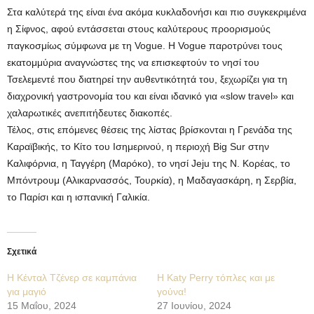
Στα καλύτερά της είναι ένα ακόμα κυκλαδονήσι και πιο συγκεκριμένα
η Σίφνος, αφού εντάσσεται στους καλύτερους προορισμούς
παγκοσμίως σύμφωνα με τη Vogue. Η Vogue παροτρύνει τους
εκατομμύρια αναγνώστες της να επισκεφτούν το νησί του
Τσελεμεντέ που διατηρεί την αυθεντικότητά του, ξεχωρίζει για τη
διαχρονική γαστρονομία του και είναι ιδανικό για «slow travel» και
χαλαρωτικές ανεπιτήδευτες διακοπές.
Τέλος, στις επόμενες θέσεις της λίστας βρίσκονται η Γρενάδα της
Καραϊβικής, το Κίτο του Ισημερινού, η περιοχή Big Sur στην
Καλιφόρνια, η Ταγγέρη (Μαρόκο), το νησί Jeju της Ν. Κορέας, το
Μπόντρουμ (Αλικαρνασσός, Τουρκία), η Μαδαγασκάρη, η Σερβία,
το Παρίσι και η ισπανική Γαλικία.
Σχετικά
H Κένταλ Τζένερ σε καμπάνια
Η Katy Perry τόπλες και με
για μαγιό
γούνα!
15 Μαΐου, 2024
27 Ιουνίου, 2024