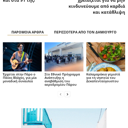
και στα 91 της!
χρειάζεται για να μην
κινδυνεύουμε από καρδιά
και κατάθλιψη
ΠΑΡΟΜΟΙΑ ΑΡΘΡΑ
ΠΕΡΙΣΣΟΤΕΡΑ ΑΠΟ ΤΟΝ ΔΗΜΙΟΥΡΓΟ
Έρχεται στην Πάρο ο
Στο Εθνικό Πρόγραμμα
Καλαμαράκια γεμιστά
Πάνος Βλάχος, για μία
Ανάπτυξης η
για τη νηστεία του
μοναδική συναυλία
αναβάθμιση του
Δεκαπενταύγουστου
αεροδρομίου Πάρου