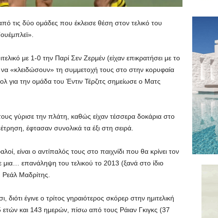
ό τις δύο ομάδες που έκλεισε θέση στον τελικό του
ουέμπλεϊ».
τελικό με 1-0 την Παρί Σεν Ζερμέν (είχαν επικρατήσει με το
ια να «κλειδώσουν» τη συμμετοχή τους στο στην κορυφαία
λ για την ομάδα του Έντιν Τέρζιτς σημείωσε ο Ματς
τους γύρισε την πλάτη, καθώς είχαν τέσσερα δοκάρια στο
έτρηση, έφτασαν συνολικά τα έξι στη σειρά.
οί, είναι ο αντίπαλός τους στο παιχνίδι που θα κρίνει τον
ε μια… επανάληψη του τελικού το 2013 (ξανά στο ίδιο
η Ρεάλ Μαδρίτης.
, διότι έγινε ο τρίτος γηραιότερος σκόρερ στην ημιτελική
 ετών και 143 ημερών, πίσω από τους Ράιαν Γκιγκς (37