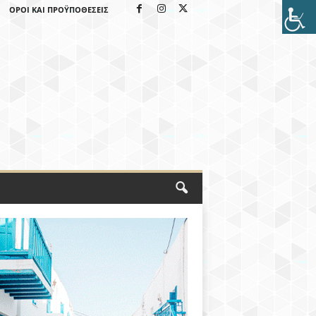
ΌΡΟΙ ΚΑΙ ΠΡΟΫΠΟΘΈΣΕΙΣ