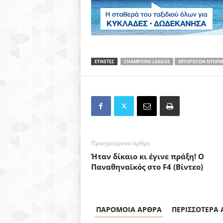
ΕΤΙΚΕΤΕΣ
CHAMPIONS LEAGUE
ΜΠΟΡΟΥΣΙΑ ΝΤΟΡ
Προηγούμενο άρθρο
Ήταν δίκαιο κι έγινε πράξη! Ο
Παναθηναϊκός στο F4 (Βίντεο)
ΠΑΡΟΜΟΙΑ ΑΡΘΡΑ
ΠΕΡΙΣΣΟΤΕΡΑ