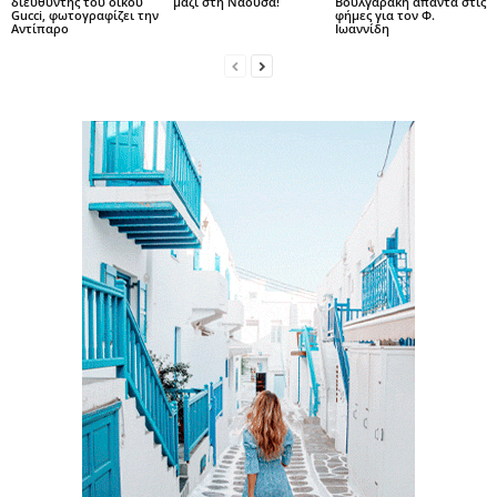
διευθυντής του οίκου
μαζί στη Νάουσα!
Βουλγαράκη απαντά στις
Gucci, φωτογραφίζει την
φήμες για τον Φ.
Αντίπαρο
Ιωαννίδη