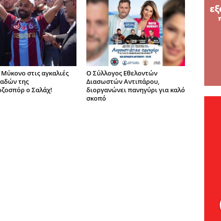
 Μύκονο στις αγκαλιές
O Σύλλογος Εθελοντών
αδών της
Διασωστών Αντιπάρου,
ζοσπόρ ο Σαλάχ!
διοργανώνει πανηγύρι για καλό
σκοπό