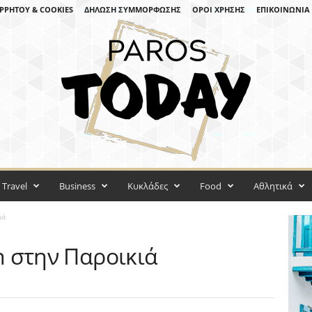
ΡΡΉΤΟΥ & COOKIES
ΔΉΛΩΣΗ ΣΥΜΜΌΡΦΩΣΗΣ
ΌΡΟΙ ΧΡΉΣΗΣ
ΕΠΙΚΟΙΝΩΝΊΑ
Travel
Business
Κυκλάδες
Food
Αθλητικά
ιά
In στην Παροικιά