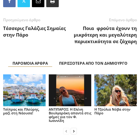
Προηγούμενο άρθρο
Επόμενο άρθρο
Τέσσερις Γαλάζιες Σημαίες
Ποια φρούτα έχουν τη
στην Πάρο
μικρότερη και μεγαλύτερη
περιεκτικότητα σε ζάχαρη
ΠΑΡΟΜΟΙΑ ΑΡΘΡΑ
ΠΕΡΙΣΣΟΤΕΡΑ ΑΠΟ ΤΟΝ ΔΗΜΙΟΥΡΓΟ
Τσίπρας και Πλεύρης,
ΑΝΤΙΠΑΡΟΣ: Η Ελένη
H Τζούλια Νόβα στην
μαζί στη Νάουσα!
Βουλγαράκη απαντά στις
Πάρο
φήμες για τον Φ.
Ιωαννίδη