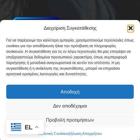
Διαχείριση Συγκατάθεσης
Για να παρέχουμε την καλύτερη εμπειρία, χρησιμοποιούμε τεχνολογίες όπως
cookies για την αποθήκευση ή/και την πρόσβαση σε πληροφορίες
συσκευών. Η συγκατάθεση για τις εν λόγω τεχνολογίες θα μας επιτρέψει να
επεξεργαστούμε δεδομένα προσωπικού χαρακτήρα, όπως συμπεριφορά
περιήγησης ή μοναδικά αναγνωριστικά σε αυτόν τον ιστότοπο. Η μη
συγκατάθεση ή η ανάκληση της συγκατάθεσης, μπορεί να επηρεάσει
αρνητικά ορισμένες λειτουργίες και δυνατότητες.
Αποδοχή
Δεν αποδέχομαι
Δήλωση Συμμόρφωσης
Όροι Χρήσης
Πολιτική απορρήτου & Cookies
Προβολή προτιμήσεων
Ταυτότητα
Όροι και Προϋποθέσεις
Πολιτική Cookies (ΕΕ)
EL
Πολιτική Cookies
Δήλωση Απορρήτου
© 2026 Paros Today | A-motion media group ( ammg.gr )