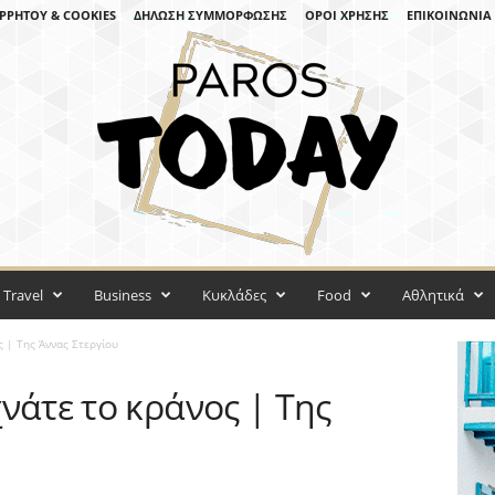
ΡΡΉΤΟΥ & COOKIES
ΔΉΛΩΣΗ ΣΥΜΜΌΡΦΩΣΗΣ
ΌΡΟΙ ΧΡΉΣΗΣ
ΕΠΙΚΟΙΝΩΝΊΑ
Travel
Business
Κυκλάδες
Food
Αθλητικά
ς | Της Άννας Στεργίου
νάτε το κράνος | Της