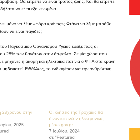
αράβαση. Θα έπρεπε να είναι τρόπος ζωής. Και θα έπρεπε
δήλατα να είναι εξοικειωμένα.
νει μόνο να λέμε «φόρα κράνος»; Φτάνει να λέμε μπράβο
ούν να είναι παγίδες;
 του Παγκόσμιου Οργανισμού Υγείας έδειξε πως οι
 του 28% των θανάτων στην άσφαλτο. Σε μία χώρα που
ε μηχανές ή ακόμη και ηλεκτρικά πατίνια ο ΦΠΑ στα κράνη
να μηδενιστεί. Ειδάλλως, το ενδιαφέρον για την ανθρώπινη
 29χρονου στην
Οι κλήσεις της Τροχαίας θα
ο
δίνονται πλέον ηλεκτρονικά,
υαρίου, 2025
μέσω gov.gr
ured"
7 Ιουλίου, 2024
σε "Featured"