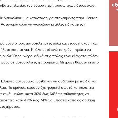
παραβάτες, εξαιτίας του νόμου περί προσωπικών δεδομένων.
 δε διευκολύνει μία κατάσταση για στοχευμένες παρεμβάσεις.
 Αστυνομία αλλά να γνωρίζουν κι άλλες ειδικότητες τι
ά μόνο στους μοτοσικλετιστές αλλά και νέους ή ακόμη και
λατα και πατίνια. Κι όλα αυτά ενώ τα κράνη πρέπει να
οι ελεύθεροι χώροι ειδικά στις πόλεις είναι ελάχιστοι πλέον
ι μόνο σε μοτοσικλέτες ή ποδήλατα. Μετράμε θύματα κι από
Έλληνες αστυνομικοί βρέθηκαν να συζητούν με παιδιά και
λεια. Το κράνος, εφόσον έχει φορεθεί σωστά και καλύπτει
τικά, μειώνει κατά 30% έως 64% τις πιθανότητες να
ιθανότητες κατά 47% έως 74% να υποστεί κάποιος σοβαρή
 ατυχήματος.