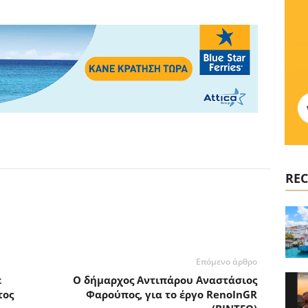
REC
Επόμενο άρθρο
ε
Ο δήμαρχος Αντιπάρου Αναστάσιος
τος
Φαρούπος, για το έργο RenoInGR