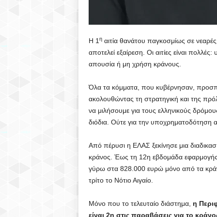
η
Η 1
αιτία θανάτου παγκοσμίως σε νεαρές 
αποτελεί εξαίρεση. Οι αιτίες είναι πολλές
απουσία ή μη χρήση κράνους.
Όλα τα κόμματα, που κυβέρνησαν, προσπ
ακολουθώντας τη στρατηγική και της πρόλ
να μιλήσουμε για τους ελληνικούς δρόμους 
διόδια. Ούτε για την υποχρηματοδότηση α
Από πέρυσι η ΕΛΑΣ ξεκίνησε μια διαδικασ
κράνος. Έως τη 12η εβδομάδα εφαρμογής
γύρω στα 828.000 ευρώ μόνο από τα κράνη
τρίτο το Νότιο Αιγαίο.
Μόνο που το τελευταίο διάστημα,
η Περιφ
είναι 2η στις παραβάσεις για το κράνο