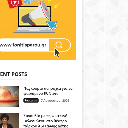
ENT POSTS
Παγκόσμια ανησυχία για το
φαινόμενο Ελ Νίνιο
Featured
7 Αυγούστου, 2026
Συναυλία με τη Φωτεινή
Βελεσιώτου στο θέατρο
πάρκου Άι-Γιάννης Δέτης