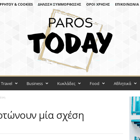
ΡΡΉΤΟΥ & COOKIES
ΔΉΛΩΣΗ ΣΥΜΜΌΡΦΩΣΗΣ
ΌΡΟΙ ΧΡΉΣΗΣ
ΕΠΙΚΟΙΝΩΝΊΑ
Travel
Business
Κυκλάδες
Food
Αθλητικά
χέση
οτώνουν μία σχέση