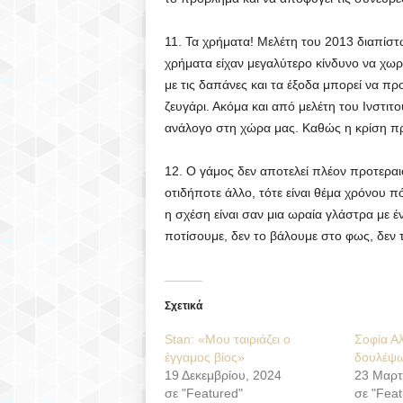
11. Τα χρήματα! Μελέτη του 2013 διαπίστ
χρήματα είχαν μεγαλύτερο κίνδυνο να χωρί
με τις δαπάνες και τα έξοδα μπορεί να π
ζευγάρι. Ακόμα και από μελέτη του Ινστιτ
ανάλογο στη χώρα μας. Καθώς η κρίση πρ
12. Ο γάμος δεν αποτελεί πλέον προτεραι
οτιδήποτε άλλο, τότε είναι θέμα χρόνου π
η σχέση είναι σαν μια ωραία γλάστρα με έ
ποτίσουμε, δεν το βάλουμε στο φως, δεν τ
Σχετικά
Stan: «Μου ταιριάζει ο
Σοφία Α
έγγαμος βίος»
δουλέψω
19 Δεκεμβρίου, 2024
23 Μαρτ
σε "Featured"
σε "Feat