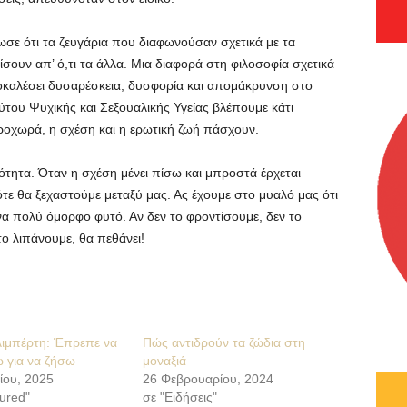
ωσε ότι τα ζευγάρια που διαφωνούσαν σχετικά με τα
σουν απ’ ό,τι τα άλλα. Μια διαφορά στη φιλοσοφία σχετικά
ροκαλέσει δυσαρέσκεια, δυσφορία και απομάκρυνση στο
ούτου Ψυχικής και Σεξουαλικής Υγείας βλέπουμε κάτι
οχωρά, η σχέση και η ερωτική ζωή πάσχουν.
ότητα. Όταν η σχέση μένει πίσω και μπροστά έρχεται
ότε θα ξεχαστούμε μεταξύ μας. Ας έχουμε στο μυαλό μας ότι
να πολύ όμορφο φυτό. Αν δεν το φροντίσουμε, δεν το
ο λιπάνουμε, θα πεθάνει!
λιμπέρτη: Έπρεπε να
Πώς αντιδρούν τα ζώδια στη
 για να ζήσω
μοναξιά
ίου, 2025
26 Φεβρουαρίου, 2024
ured"
σε "Ειδήσεις"