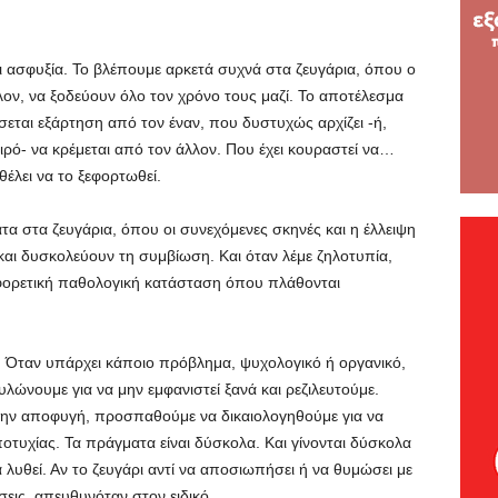
αι ασφυξία. Το βλέπουμε αρκετά συχνά στα ζευγάρια, όπου ο
λλον, να ξοδεύουν όλο τον χρόνο τους μαζί. Το αποτέλεσμα
σεται εξάρτηση από τον έναν, που δυστυχώς αρχίζει -ή,
αιρό- να κρέμεται από τον άλλον. Που έχει κουραστεί να…
έλει να το ξεφορτωθεί.
τα στα ζευγάρια, όπου οι συνεχόμενες σκηνές και η έλλειψη
αι δυσκολεύουν τη συμβίωση. Και όταν λέμε ζηλοτυπία,
αφορετική παθολογική κατάσταση όπου πλάθονται
. Όταν υπάρχει κάποιο πρόβλημα, ψυχολογικό ή οργανικό,
υλώνουμε για να μην εμφανιστεί ξανά και ρεζιλευτούμε.
την αποφυγή, προσπαθούμε να δικαιολογηθούμε για να
οτυχίας. Τα πράγματα είναι δύσκολα. Και γίνονται δύσκολα
λυθεί. Αν το ζευγάρι αντί να αποσιωπήσει ή να θυμώσει με
εις, απευθυνόταν στον ειδικό.