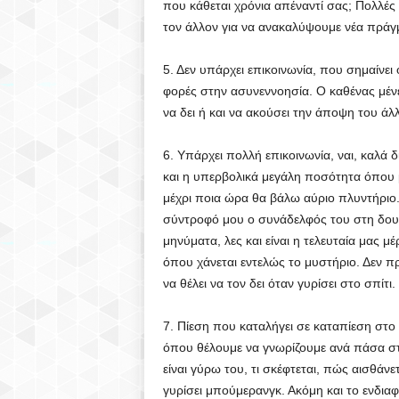
που κάθεται χρόνια απέναντί σας; Πολλές
τον άλλον για να ανακαλύψουμε νέα πράγ
5. Δεν υπάρχει επικοινωνία, που σημαίνει
φορές στην ασυνεννοησία. Ο καθένας μένει
να δει ή και να ακούσει την άποψη του άλ
6. Υπάρχει πολλή επικοινωνία, ναι, καλά δ
και η υπερβολικά μεγάλη ποσότητα όπου μι
μέχρι ποια ώρα θα βάλω αύριο πλυντήριο.
σύντροφό μου ο συνάδελφός του στη δουλ
μηνύματα, λες και είναι η τελευταία μας μ
όπου χάνεται εντελώς το μυστήριο. Δεν προ
να θέλει να τον δει όταν γυρίσει στο σπίτι.
7. Πίεση που καταλήγει σε καταπίεση στ
όπου θέλουμε να γνωρίζουμε ανά πάσα στιγ
είναι γύρω του, τι σκέφτεται, πώς αισθάνε
γυρίσει μπούμερανγκ. Ακόμη και το ενδιαφ