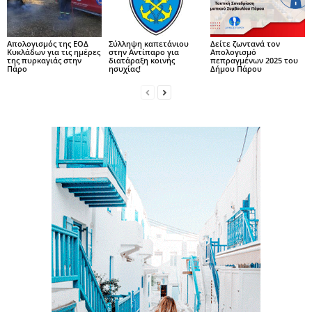
Απολογισμός της ΕΟΔ
Σύλληψη καπετάνιου
Δείτε ζωντανά τον
Κυκλάδων για τις ημέρες
στην Αντίπαρο για
Απολογισμό
της πυρκαγιάς στην
διατάραξη κοινής
πεπραγμένων 2025 του
Πάρο
ησυχίας!
Δήμου Πάρου