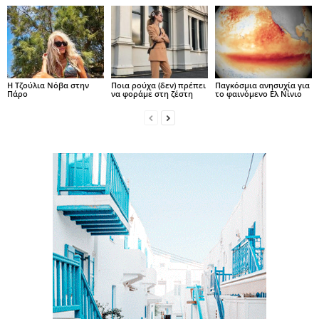
H Τζούλια Νόβα στην
Ποια ρούχα (δεν) πρέπει
Παγκόσμια ανησυχία για
Πάρο
να φοράμε στη ζέστη
το φαινόμενο Ελ Νίνιο