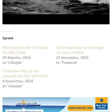
Σχετικά
Νέο τραγούδι από τον Παύλο
Το Έστριψα είναι το νέο single
Παυλίδη (Vids)
του Stan (VIDEO)
29 Μαρτίου, 2024
23 Ιανουαρίου, 2024
σε "Lifestyle"
σε "Featured"
Ο Μπράιαν Φέρι με νέο
τραγούδι και πάλι! (BINTEO)
4 Αυγούστου, 2024
σε "Lifestyle"