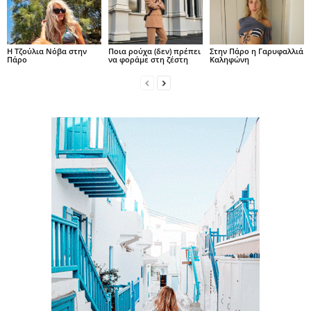
H Τζούλια Νόβα στην
Ποια ρούχα (δεν) πρέπει
Στην Πάρο η Γαρυφαλλιά
Πάρο
να φοράμε στη ζέστη
Καληφώνη