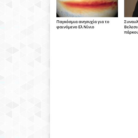
Παγκόσμια ανησυχία για το
Συναυλ
φαινόμενο Ελ Νίνιο
Βελεσι
πάρκου