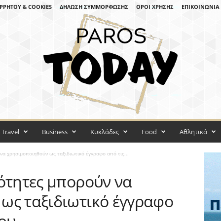
ΡΡΉΤΟΥ & COOKIES
ΔΉΛΩΣΗ ΣΥΜΜΌΡΦΩΣΗΣ
ΌΡΟΙ ΧΡΉΣΗΣ
ΕΠΙΚΟΙΝΩΝΊΑ
Travel
Business
Κυκλάδες
Food
Αθλητικά
να χρησιμοποιηθούν ως ταξιδιωτικό έγγραφο από τις...
τότητες μπορούν να
ως ταξιδιωτικό έγγραφο
του