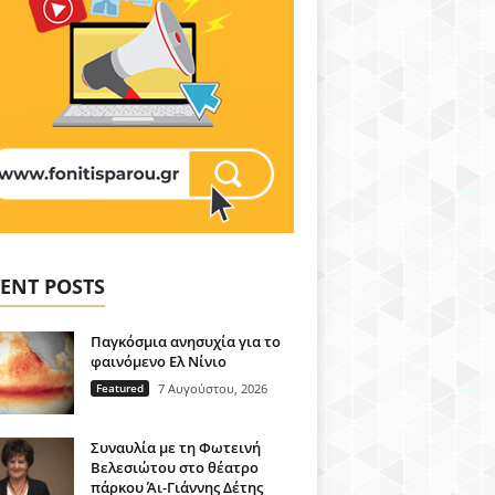
ENT POSTS
Παγκόσμια ανησυχία για το
φαινόμενο Ελ Νίνιο
Featured
7 Αυγούστου, 2026
Συναυλία με τη Φωτεινή
Βελεσιώτου στο θέατρο
πάρκου Άι-Γιάννης Δέτης