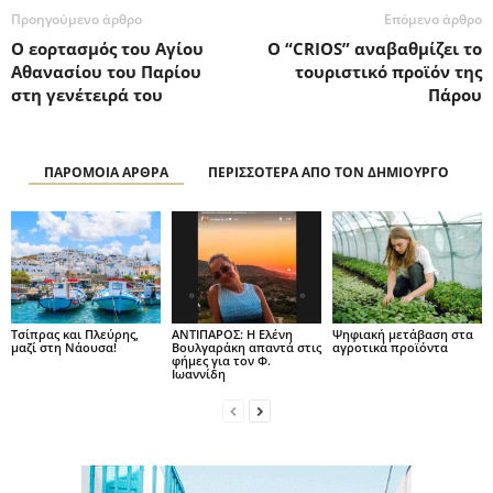
Προηγούμενο άρθρο
Επόμενο άρθρο
Ο εορτασμός του Αγίου
Ο “CRIOS” αναβαθμίζει το
Αθανασίου του Παρίου
τουριστικό προϊόν της
στη γενέτειρά του
Πάρου
ΠΑΡΟΜΟΙΑ ΑΡΘΡΑ
ΠΕΡΙΣΣΟΤΕΡΑ ΑΠΟ ΤΟΝ ΔΗΜΙΟΥΡΓΟ
Τσίπρας και Πλεύρης,
ΑΝΤΙΠΑΡΟΣ: Η Ελένη
Ψηφιακή μετάβαση στα
μαζί στη Νάουσα!
Βουλγαράκη απαντά στις
αγροτικά προϊόντα
φήμες για τον Φ.
Ιωαννίδη