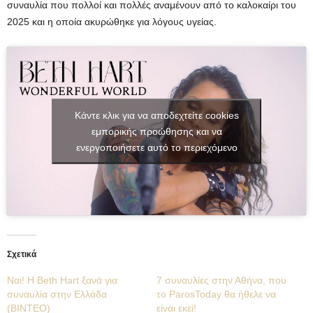
συναυλία που πολλοί και πολλές αναμένουν από το καλοκαίρι του
2025 και η οποία ακυρώθηκε για λόγους υγείας.
Κάντε κλικ για να αποδεχτείτε cookies
εμπορικής προώθησης και να
ενεργοποιήσετε αυτό το περιεχόμενο
Σχετικά
Ναι! Η Beth Hart ξανά για
7 συναυλίες στην Αθήνα, που
συναυλία στην Ελλάδα
το ParosToday θα ήθελε να
(ΒΙΝΤΕΟ)
είναι εκεί!