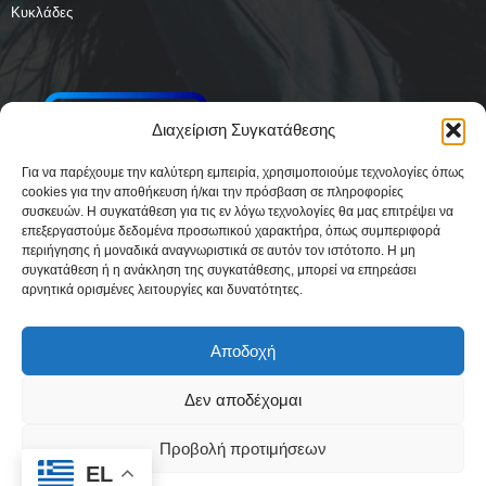
Κυκλάδες
Διαχείριση Συγκατάθεσης
Για να παρέχουμε την καλύτερη εμπειρία, χρησιμοποιούμε τεχνολογίες όπως
cookies για την αποθήκευση ή/και την πρόσβαση σε πληροφορίες
συσκευών. Η συγκατάθεση για τις εν λόγω τεχνολογίες θα μας επιτρέψει να
επεξεργαστούμε δεδομένα προσωπικού χαρακτήρα, όπως συμπεριφορά
περιήγησης ή μοναδικά αναγνωριστικά σε αυτόν τον ιστότοπο. Η μη
συγκατάθεση ή η ανάκληση της συγκατάθεσης, μπορεί να επηρεάσει
αρνητικά ορισμένες λειτουργίες και δυνατότητες.
Αποδοχή
Δεν αποδέχομαι
Δήλωση Συμμόρφωσης
Όροι Χρήσης
Πολιτική απορρήτου & Cookies
Προβολή προτιμήσεων
Ταυτότητα
Όροι και Προϋποθέσεις
Πολιτική Cookies (ΕΕ)
EL