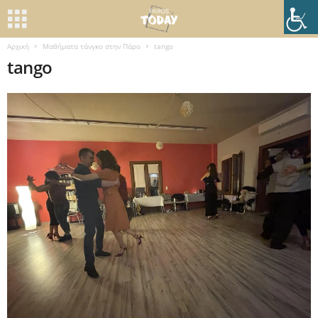
Αρχική
Μαθήματα τάνγκο στην Πάρο
tango
tango