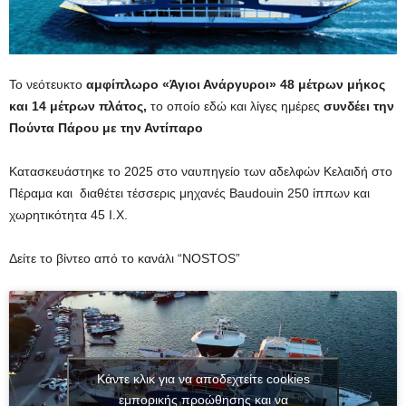
Το νεότευκτο
αμφίπλωρο «Άγιοι Ανάργυροι» 48 μέτρων μήκος
και 14 μέτρων πλάτος,
το οποίο εδώ και λίγες ημέρες
συνδέει την
Πούντα Πάρου με την Αντίπαρο
Κατασκευάστηκε το 2025 στο ναυπηγείο των αδελφών Κελαιδή στο
Πέραμα και διαθέτει τέσσερις μηχανές Baudouin 250 ίππων και
χωρητικότητα 45 Ι.Χ.
Δείτε το βίντεο από το κανάλι “NOSTOS”
Κάντε κλικ για να αποδεχτείτε cookies
εμπορικής προώθησης και να