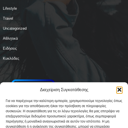
Lifestyle
Travel
Uncategorized
Αθλητικά
Ειδήσεις
Κυκλάδες
Διαχείριση Συγκατάθεσης
Για να παρέχουμε την καλύτερη εμπειρία, χρησιμοποιούμε τεχνολογίες όπως
cookies για την αποθήκευση ή/και την πρόσβαση σε πληροφορίες
συσκευών. Η συγκατάθεση για τις εν λόγω τεχνολογίες θα μας επιτρέψει να
επεξεργαστούμε δεδομένα προσωπικού χαρακτήρα, όπως συμπεριφορά
περιήγησης ή μοναδικά αναγνωριστικά σε αυτόν τον ιστότοπο. Η μη
συγκατάθεση ή η ανάκληση της συγκατάθεσης, μπορεί να επηρεάσει