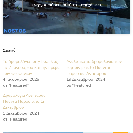
ενεργοποιήσετε αυτό το περιεχόμενο
Σχετικά
Τα δρομολόγια ferry boat έως
Αναλυτικά τα δρομολόγια των
τις 7 Ιανουαρίου και την ημέρα
εορτών μεταξύ Πούντας
των Θεοφανίων
Πάρου και Αντιπάρου
4 Ιανουαρίου, 2025
19 Δεκεμβρίου, 2024
σε "Featured"
σε "Featured"
Δρομολόγια Αντίπαρος –
Πούντα Πάρου από 1η
Δεκεμβρίου
1 Δεκεμβρίου, 2024
σε "Featured"