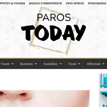
ΡΡΉΤΟΥ & COOKIES
ΔΉΛΩΣΗ ΣΥΜΜΌΡΦΩΣΗΣ
ΌΡΟΙ ΧΡΉΣΗΣ
ΕΠΙΚΟΙΝΩΝΊΑ
Travel
Business
Κυκλάδες
Food
Αθλητικά