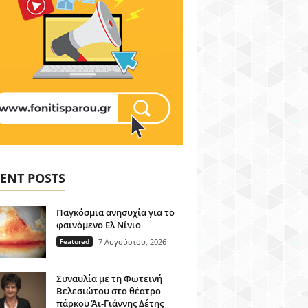
ENT POSTS
Παγκόσμια ανησυχία για το
φαινόμενο Ελ Νίνιο
Featured
7 Αυγούστου, 2026
Συναυλία με τη Φωτεινή
Βελεσιώτου στο θέατρο
πάρκου Άι-Γιάννης Δέτης