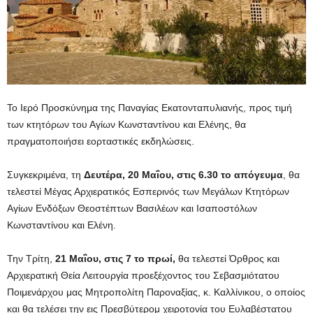
Το Ιερό Προσκύνημα της Παναγίας Εκατονταπυλιανής, προς τιμή
των κτητόρων του Αγίων Κωνσταντίνου και Ελένης, θα
πραγματοποιήσει εορταστικές εκδηλώσεις.
Συγκεκριμένα, τη
Δευτέρα, 20 Μαΐου, στις 6.30 το απόγευμα
, θα
τελεστεί Μέγας Αρχιερατικός Εσπερινός των Μεγάλων Κτητόρων
Αγίων Ενδόξων Θεοστέπτων Βασιλέων και Ισαποστόλων
Κωνσταντίνου και Ελένη.
Την Τρίτη,
21 Μαΐου, στις 7 το πρωί,
θα τελεστεί Όρθρος και
Αρχιερατική Θεία Λειτουργία προεξέχοντος του Σεβασμιότατου
Ποιμενάρχου μας Μητροπολίτη Παροναξίας, κ. Καλλίνικου, ο οποίος
και θα τελέσει την εις Πρεσβύτερομ χειροτονία του Ευλαβέστατου