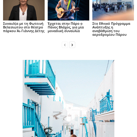
Συναυλία με τη Φωτεινή
Έρχεται στην Πάρο ο
Στο Εθνικό Πρόγραμμα
Βελεσιώτου στο θέατρο
Πάνος Βλάχος, για μία
Ανάπτυξης η
πάρκου Άι-Γιάννης Δέτης
μοναδική συναυλία
αναβάθμιση του
αεροδρομίου Πάρου