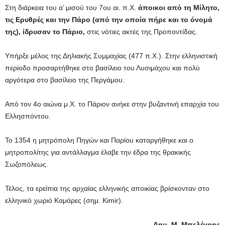
Στη διάρκεια του α’ μισού του 7ου αι. π.Χ.
άποικοι από τη Μίλητο,
τις Ερυθρές και την Πάρο (από την οποία πήρε και το όνομά
της), ίδρυσαν το Πάριο,
στις νότιες ακτές της Προποντίδας.
Υπήρξε μέλος της Δηλιακής Συμμαχίας (477 π.Χ.). Στην ελληνιστική
περίοδο προσαρτήθηκε στο βασίλειο του Λυσιμάχου και πολύ
αργότερα στο βασίλειο της Περγάμου.
Από τον 4ο αιώνα μ.Χ. το Πάριον ανήκε στην βυζαντινή επαρχία του
Ελλησπόντου.
Το 1354 η μητρόπολη Πηγών και Παρίου καταργήθηκε και ο
μητροπολίτης για αντάλλαγμα έλαβε την έδρα της θρακικής
Σωζοπόλεως.
Τέλος, τα ερείπια της αρχαίας ελληνικής αποικίας βρίσκονταν στο
ελληνικό χωριό Καμάρες (σημ. Kimir).
Δημ. Μ. Μπελέγρης