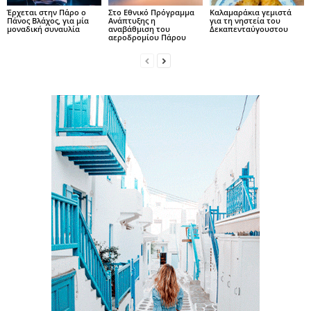
Έρχεται στην Πάρο ο
Στο Εθνικό Πρόγραμμα
Καλαμαράκια γεμιστά
Πάνος Βλάχος, για μία
Ανάπτυξης η
για τη νηστεία του
μοναδική συναυλία
αναβάθμιση του
Δεκαπενταύγουστου
αεροδρομίου Πάρου