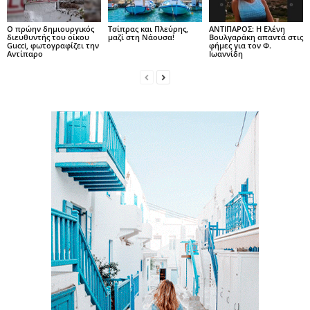
Ο πρώην δημιουργικός
Τσίπρας και Πλεύρης,
ΑΝΤΙΠΑΡΟΣ: Η Ελένη
διευθυντής του οίκου
μαζί στη Νάουσα!
Βουλγαράκη απαντά στις
Gucci, φωτογραφίζει την
φήμες για τον Φ.
Αντίπαρο
Ιωαννίδη