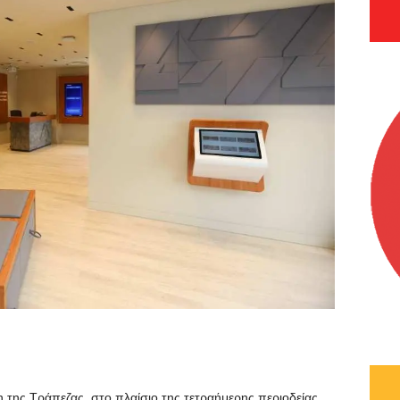
η της Τράπεζας, στο πλαίσιο της τετραήμερης περιοδείας