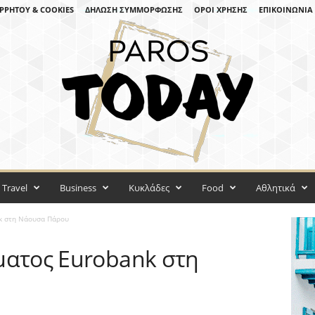
ΡΡΉΤΟΥ & COOKIES
ΔΉΛΩΣΗ ΣΥΜΜΌΡΦΩΣΗΣ
ΌΡΟΙ ΧΡΉΣΗΣ
ΕΠΙΚΟΙΝΩΝΊΑ
Travel
Business
Κυκλάδες
Food
Αθλητικά
nk στη Νάουσα Πάρου
ματος Eurobank στη