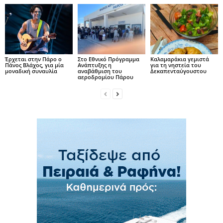
Έρχεται στην Πάρο ο
Στο Εθνικό Πρόγραμμα
Καλαμαράκια γεμιστά
Πάνος Βλάχος, για μία
Ανάπτυξης η
για τη νηστεία του
μοναδική συναυλία
αναβάθμιση του
Δεκαπενταύγουστου
αεροδρομίου Πάρου