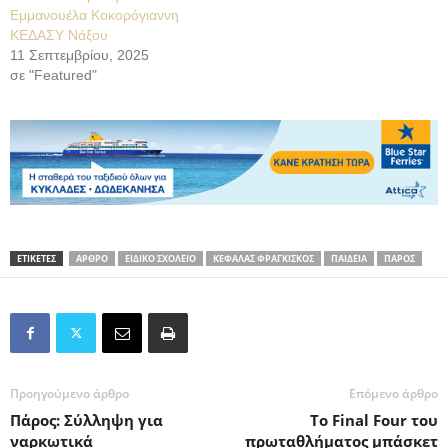
Εμμανουέλα Κοκορόγιαννη
ΚΕΔΑΣΥ Νάξου
11 Σεπτεμβρίου, 2025
σε "Featured"
ΕΤΙΚΕΤΕΣ
ΑΡΘΡΟ
ΕΙΔΙΚΟ ΣΧΟΛΕΙΟ
ΚΕΦΑΛΑΣ ΦΡΑΓΚΙΣΚΟΣ
ΠΑΙΔΕΙΑ
ΠΑΡΟΣ
Προηγούμενο άρθρο
Επόμενο άρθρο
Πάρος: Σύλληψη για
Το Final Four του
ναρκωτικά
πρωταθλήματος μπάσκετ