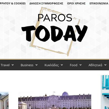
ΡΡΉΤΟΥ & COOKIES
ΔΉΛΩΣΗ ΣΥΜΜΌΡΦΩΣΗΣ
ΌΡΟΙ ΧΡΉΣΗΣ
ΕΠΙΚΟΙΝΩΝΊΑ
Travel
Business
Κυκλάδες
Food
Αθλητικά