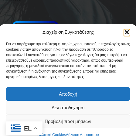
Διαχείριση Συγκατάθεσης
Για να παρέχουμε την καλύτερη εμπειρία, χρησιμοποιούμε τεχνολογίες όπως
cookies για την αποθήκευση ή/και την πρόσβαση σε πληροφορίες
συσκευών. Η συγκατάθεση για τις εν λόγω τεχνολογίες θα μας επιτρέψει να
επεξεργαστούμε δεδομένα προσωπικού χαρακτήρα, όπως συμπεριφορά
περιήγησης ή μοναδικά αναγνωριστικά σε αυτόν τον ιστότοπο. Η μη
συγκατάθεση ή η ανάκληση της συγκατάθεσης, μπορεί να επηρεάσει
αρνητικά ορισμένες λειτουργίες και δυνατότητες.
Αποδοχή
Δεν αποδέχομαι
Δήλωση Συμμόρφωσης
Όροι Χρήσης
Πολιτική απορρήτου & Cookies
Προβολή προτιμήσεων
Ταυτότητα
Όροι και Προϋποθέσεις
Πολιτική Cookies (ΕΕ)
EL
Πολιτική Cookies
Δήλωση Απορρήτου