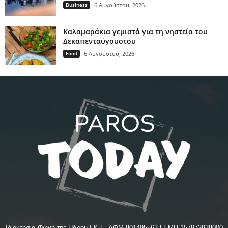
Business
6 Αυγούστου, 2026
Καλαμαράκια γεμιστά για τη νηστεία του
Δεκαπενταύγουστου
Food
6 Αυγούστου, 2026
Ιδιοκτησία Φωνή της Πάρου Ι.Κ.Ε. ΑΦΜ 801495563 ΓΕΜΗ 157972938000