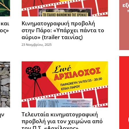
και
Κινηματογραφική προβολή
χος»
στην Πάρο: «Υπάρχει πάντα το
αύριο» (trailer ταινίας)
23 Νοεμβρίου, 2025
ην
Τελευταία κινηματογραφική
προβολή για τον χειμώνα από
τον Π.Σ. «Αρχίλοχος»