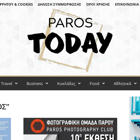
ΡΡΉΤΟΥ & COOKIES
ΔΉΛΩΣΗ ΣΥΜΜΌΡΦΩΣΗΣ
ΌΡΟΙ ΧΡΉΣΗΣ
ΕΠΙΚΟΙΝΩΝΊΑ
Travel
Business
Κυκλάδες
Food
Αθλητικά
ΟΣ”