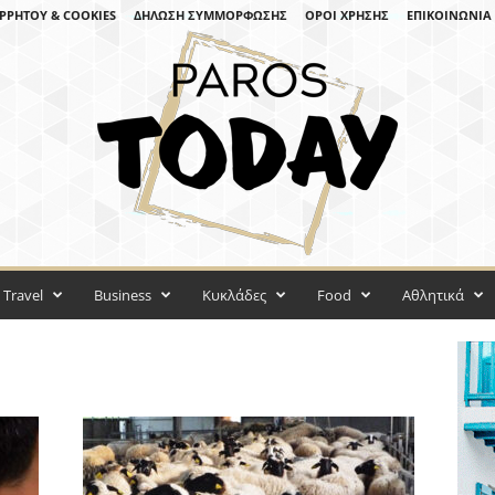
ΡΡΉΤΟΥ & COOKIES
ΔΉΛΩΣΗ ΣΥΜΜΌΡΦΩΣΗΣ
ΌΡΟΙ ΧΡΉΣΗΣ
ΕΠΙΚΟΙΝΩΝΊΑ
Travel
Business
Κυκλάδες
Food
Αθλητικά