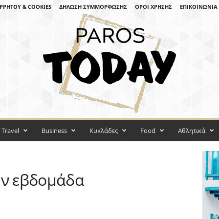
ΡΡΉΤΟΥ & COOKIES
ΔΉΛΩΣΗ ΣΥΜΜΌΡΦΩΣΗΣ
ΌΡΟΙ ΧΡΉΣΗΣ
ΕΠΙΚΟΙΝΩΝΊΑ
Travel
Business
Κυκλάδες
Food
Αθλητικά
ην εβδομάδα