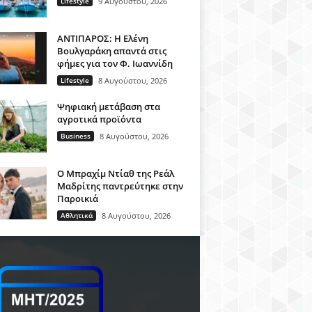
Lifestyle
9 Αυγούστου, 2026
ΑΝΤΙΠΑΡΟΣ: Η Ελένη
Βουλγαράκη απαντά στις
φήμες για τον Φ. Ιωαννίδη
Lifestyle
8 Αυγούστου, 2026
Ψηφιακή μετάβαση στα
αγροτικά προϊόντα
Business
8 Αυγούστου, 2026
Ο Μπραχίμ Ντίαθ της Ρεάλ
Μαδρίτης παντρεύτηκε στην
Παροικιά
Αθλητικά
8 Αυγούστου, 2026