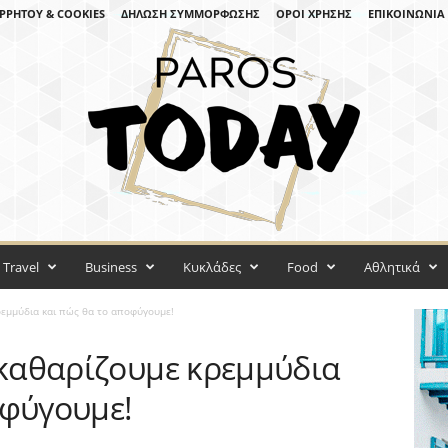
ΡΡΉΤΟΥ & COOKIES
ΔΉΛΩΣΗ ΣΥΜΜΌΡΦΩΣΗΣ
ΌΡΟΙ ΧΡΉΣΗΣ
ΕΠΙΚΟΙΝΩΝΊΑ
Travel
Business
Κυκλάδες
Food
Αθλητικά
κρεμμύδια και πώς θα το αποφύγουμε!
 καθαρίζουμε κρεμμύδια
οφύγουμε!