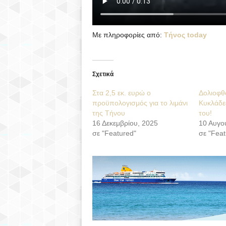
Με πληροφορίες από:
Τήνος today
Σχετικά
Στα 2,5 εκ. ευρώ ο
Δολιοφθ
προϋπολογισμός για το λιμάνι
Κυκλάδε
της Τήνου
του!
16 Δεκεμβρίου, 2025
10 Αυγο
σε "Featured"
σε "Feat