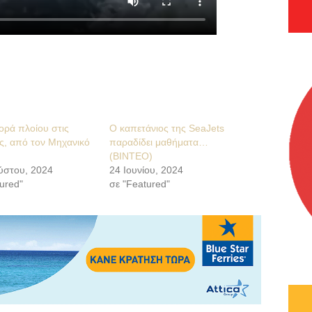
ορά πλοίου στις
Ο καπετάνιος της SeaJets
ς, από τον Μηχανικό
παραδίδει μαθήματα…
(ΒΙΝΤΕΟ)
ύστου, 2024
24 Ιουνίου, 2024
ured"
σε "Featured"