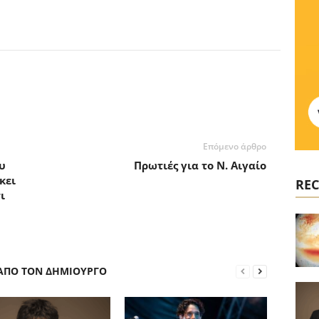
Επόμενο άρθρο
υ
Πρωτιές για το Ν. Αιγαίο
κει
REC
ι
 ΑΠΟ ΤΟΝ ΔΗΜΙΟΥΡΓΟ