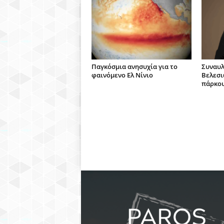
Παγκόσμια ανησυχία για το
Συναυλ
φαινόμενο Ελ Νίνιο
Βελεσι
πάρκου