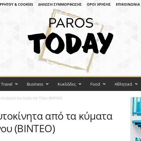
ΡΡΉΤΟΥ & COOKIES
ΔΉΛΩΣΗ ΣΥΜΜΌΡΦΩΣΗΣ
ΌΡΟΙ ΧΡΉΣΗΣ
ΕΠΙΚΟΙΝΩΝΊΑ
Travel
Business
Κυκλάδες
Food
Αθλητικά
τα κύματα στο λιμάνι της Τήνου (ΒΙΝΤΕΟ)
τοκίνητα από τα κύματα
νου (ΒΙΝΤΕΟ)