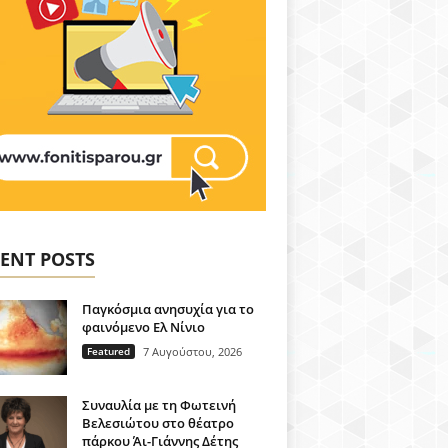
ENT POSTS
Παγκόσμια ανησυχία για το
φαινόμενο Ελ Νίνιο
Featured
7 Αυγούστου, 2026
Συναυλία με τη Φωτεινή
Βελεσιώτου στο θέατρο
πάρκου Άι-Γιάννης Δέτης