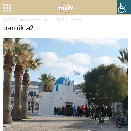
Αρχική
Σήμερα γιορτάζει η μισή… Πάρος!
paroikia2
paroikia2