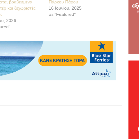
ατα, βραβευμένα
Πάρκου Πάρου
τέρ και ξεχωριστές
16 Ιουνίου, 2025
ς
σε "Featured"
ου, 2026
ured"