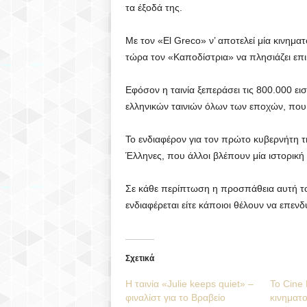
τα έξοδά της.
Με τον «El Greco» ν’ αποτελεί μία κινημ
τώρα τον «Καποδίστρια» να πλησιάζει επικ
Εφόσον η ταινία ξεπεράσει τις 800.000 ει
ελληνικών ταινιών όλων των εποχών, που 
Το ενδιαφέρον για τον πρώτο κυβερνήτη τη
Έλληνες, που άλλοι βλέπουν μία ιστορική
Σε κάθε περίπτωση η προσπάθεια αυτή το
ενδιαφέρεται είτε κάποιοι θέλουν να επενδ
Σχετικά
Η ταινία «Julie keeps quiet» –
Το Cine 
φιναλίστ για το Βραβείο
κινηματο