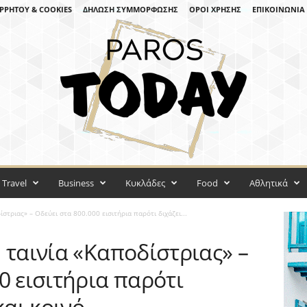
ΡΡΉΤΟΥ & COOKIES
ΔΉΛΩΣΗ ΣΥΜΜΌΡΦΩΣΗΣ
ΌΡΟΙ ΧΡΉΣΗΣ
ΕΠΙΚΟΙΝΩΝΊΑ
Travel
Business
Κυκλάδες
Food
Αθλητικά
στριας» – Οδεύει στα 800.000 εισιτήρια παρότι διχάζει...
 ταινία «Καποδίστριας» –
0 εισιτήρια παρότι
και κοινό