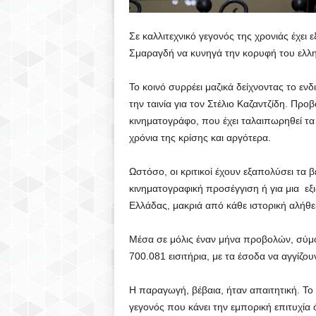
Σε καλλιτεχνικό γεγονός της χρονιάς έχει 
Σμαραγδή να κυνηγά την κορυφή του ελλην
Το κοινό συρρέει μαζικά δείχνοντας το ε
την ταινία για τον Στέλιο Καζαντζίδη. Προ
κινηματογράφο, που έχει ταλαιπωρηθεί τα
χρόνια της κρίσης και αργότερα.
Ωστόσο, οι κριτικοί έχουν εξαπολύσει τα βέ
κινηματογραφική προσέγγιση ή για μια εξ
Ελλάδας, μακριά από κάθε ιστορική αλήθε
Μέσα σε μόλις έναν μήνα προβολών, σύμφω
700.081 εισιτήρια, με τα έσοδα να αγγίζο
Η παραγωγή, βέβαια, ήταν απαιτητική. Το
γεγονός που κάνει την εμπορική επιτυχία ό