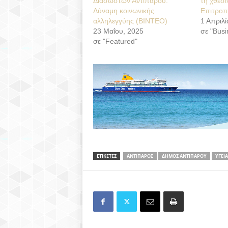
Διασωστών Αντιπάρου:
τη χθεσι
Δύναμη κοινωνικής
Επιτροπ
αλληλεγγύης (ΒΙΝΤΕΟ)
1 Απριλί
23 Μαΐου, 2025
σε "Busi
σε "Featured"
ΕΤΙΚΕΤΕΣ
ΑΝΤΙΠΑΡΟΣ
ΔΗΜΟΣ ΑΝΤΙΠΑΡΟΥ
ΥΓΕΙΑ