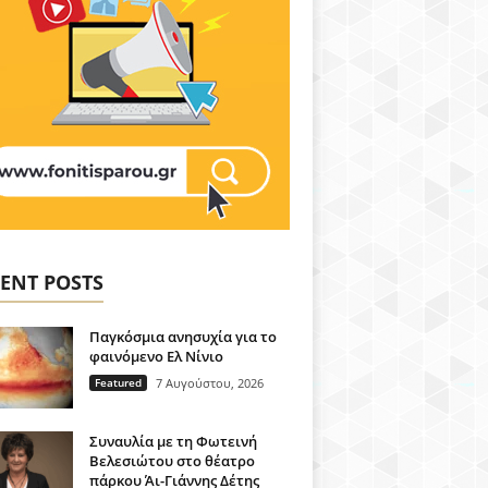
ENT POSTS
Παγκόσμια ανησυχία για το
φαινόμενο Ελ Νίνιο
Featured
7 Αυγούστου, 2026
Συναυλία με τη Φωτεινή
Βελεσιώτου στο θέατρο
πάρκου Άι-Γιάννης Δέτης