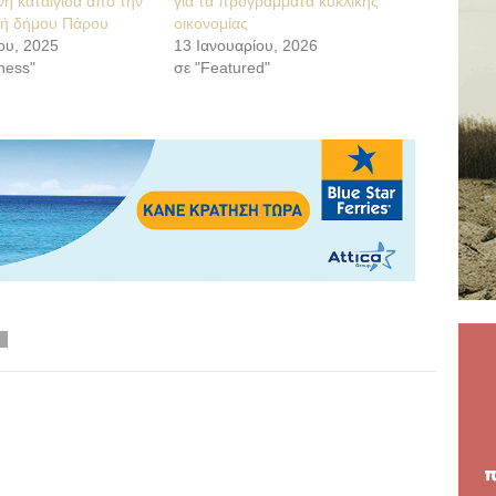
νή καταιγίδα από την
για τα προγράμματα κυκλικής
ή δήμου Πάρου
οικονομίας
ου, 2025
13 Ιανουαρίου, 2026
ness"
σε "Featured"