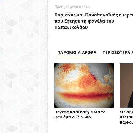
Προηγούμενο άρθρο
Παριανός και Παναθηναϊκός ο ιερέ
που ζήτησε τη φανέλα του
Παπανικολάου
ΠΑΡΟΜΟΙΑ ΑΡΘΡΑ
ΠΕΡΙΣΣΟΤΕΡΑ
Παγκόσμια ανησυχία για το
Συναυλ
φαινόμενο Ελ Νίνιο
Βελεσι
πάρκου