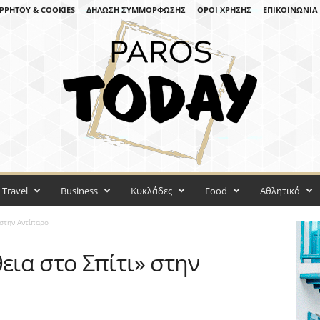
ΡΡΉΤΟΥ & COOKIES
ΔΉΛΩΣΗ ΣΥΜΜΌΡΦΩΣΗΣ
ΌΡΟΙ ΧΡΉΣΗΣ
ΕΠΙΚΟΙΝΩΝΊΑ
Travel
Business
Κυκλάδες
Food
Αθλητικά
στην Αντίπαρο
ια στο Σπίτι» στην