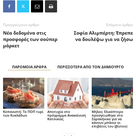
Προηγούμενο άρθρο
Επόμενο άρθρο
Νέα δεδομένα στις
Σοφία Αλιμπέρτη: Έπρεπε
προσφορές των σούπερ
να δουλέψω για να ζήσω
μάρκετ
ΠΑΡΟΜΟΙΑ ΑΡΘΡΑ
ΠΕΡΙΣΣΟΤΕΡΑ ΑΠΟ ΤΟΝ ΔΗΜΙΟΥΡΓΟ
Κοπανιστή: Το ΠΟΠ τυρί
Αποτυχία στο
Μήλος: Ελικόπτερο
των Κυκλάδων
πρόγραμμα Ανακαίνιση
προσγειώθηκε στο
Κατοικίας
Σαρακήνικο για να
κάνουν μπάνιο οι
επιβάτες του (βίντεο)