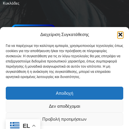
Κυκλάδες
Διαχείριση Συγκατάθεσης
Για να παρέχουμε την καλύτερη εμπειρία, χρησιμοποιούμε τεχνολογίες όπως
cookies για την αποθήκευση ή/και την πρόσβαση σε πληροφορίες
συσκευών. Η συγκατάθεση για τις εν λόγω τεχνολογίες θα μας επιτρέψει να
επεξεργαστούμε δεδομένα προσωπικού χαρακτήρα, όπως συμπεριφορά
περιήγησης ή μοναδικά αναγνωριστικά σε αυτόν τον ιστότοπο. Η μη
συγκατάθεση ή η ανάκληση της συγκατάθεσης, μπορεί να επηρεάσει
αρνητικά ορισμένες λειτουργίες και δυνατότητες.
Αποδοχή
Δεν αποδέχομαι
Δήλωση Συμμόρφωσης
Όροι Χρήσης
Πολιτική απορρήτου & Cookies
Προβολή προτιμήσεων
Ταυτότητα
Όροι και Προϋποθέσεις
Πολιτική Cookies (ΕΕ)
EL