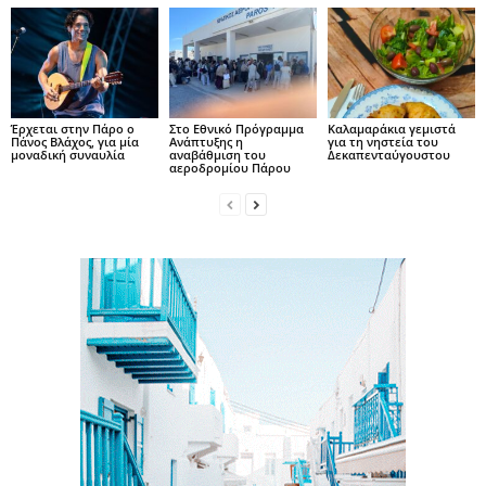
Έρχεται στην Πάρο ο
Στο Εθνικό Πρόγραμμα
Καλαμαράκια γεμιστά
Πάνος Βλάχος, για μία
Ανάπτυξης η
για τη νηστεία του
μοναδική συναυλία
αναβάθμιση του
Δεκαπενταύγουστου
αεροδρομίου Πάρου