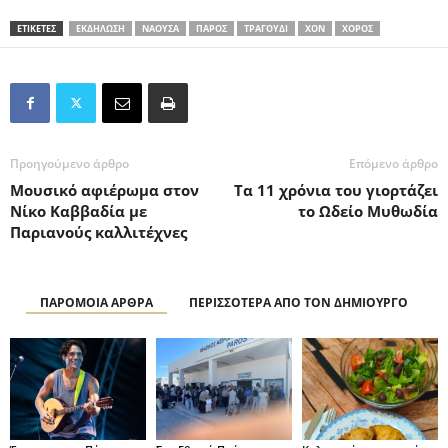
ΕΤΙΚΕΤΕΣ
ΕΚΔΗΛΩΣΗ
ΝΑΟΥΣΑ
ΠΑΡΟΣ
ΤΡΑΓΟΥΔΙ
ΧΟΝ
ΧΟΡΟΣ
Προηγούμενο άρθρο
Επόμενο άρθρο
Μουσικό αφιέρωμα στον
Τα 11 χρόνια του γιορτάζει
Νίκο Καββαδία με
το Ωδείο Μυθωδία
Παριανούς καλλιτέχνες
ΠΑΡΟΜΟΙΑ ΑΡΘΡΑ
ΠΕΡΙΣΣΟΤΕΡΑ ΑΠΟ ΤΟΝ ΔΗΜΙΟΥΡΓΟ