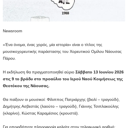
Newsroom
«Ένα όνομα, ένας χορός, μία ιστορία» είναι ο τίτλος της
μουσικοχορευτικής παράστασης του Χορευτικού Ομίλου Νάουσας
Πάρου.
Η εκδήλωση θα πραγματοποιηθεί αύριο
Σάββατο 13 Ιουνίου 2026
στις 9 το βράδυ στο προαύλιο του Ιερού Ναού Κοιμήσεως της
Θεοτόκου της Νάουσας.
Θα παίξουν οι μουσικοί: Φίλιππος Πατριάρχης (βιολί – τραγούδι),
Δημήτρης Ασβεστάς (λαούτο – τραγούδι), Γιάννης Τσιπλακούλης
(κλαρίνο), Κώστας Καραμέσιος (κρουστά).
Για οποιαδήποτε πληροφορία καλείτε στον τηλεφωνικό αριθμό: