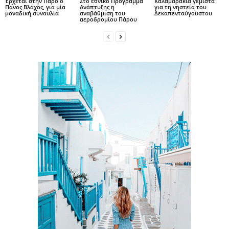
Έρχεται στην Πάρο ο
Στο Εθνικό Πρόγραμμα
Καλαμαράκια γεμιστά
Πάνος Βλάχος, για μία
Ανάπτυξης η
για τη νηστεία του
μοναδική συναυλία
αναβάθμιση του
Δεκαπενταύγουστου
αεροδρομίου Πάρου