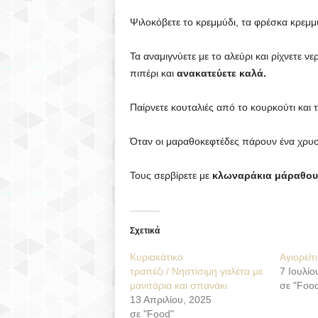
Ψιλοκόβετε το κρεμμύδι, τα φρέσκα κρεμμ
Τα αναμιγνύετε με το αλεύρι και ρίχνετε νε
πιπέρι και
ανακατεύετε καλά.
Παίρνετε κουταλιές από το κουρκούτι και τ
Όταν οι μαραθοκεφτέδες πάρουν ένα χρυσ
Τους σερβίρετε με
κλωναράκια μάραθου 
Σχετικά
Κυριακάτικο
Αγιορείτ
τραπέζι / Νηστίσιμη γαλέτα με
7 Ιουλίο
μανιτάρια και σπανάκι
σε "Foo
13 Απριλίου, 2025
σε "Food"