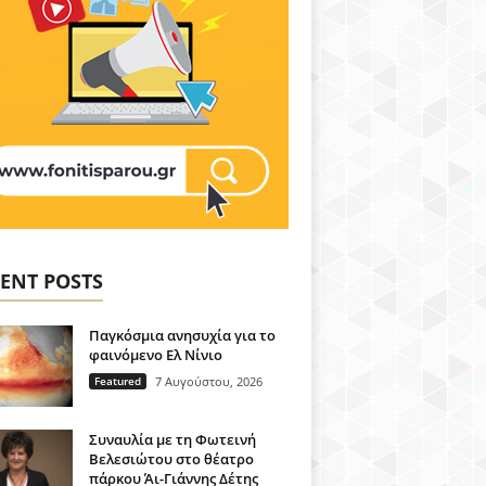
ENT POSTS
Παγκόσμια ανησυχία για το
φαινόμενο Ελ Νίνιο
Featured
7 Αυγούστου, 2026
Συναυλία με τη Φωτεινή
Βελεσιώτου στο θέατρο
πάρκου Άι-Γιάννης Δέτης