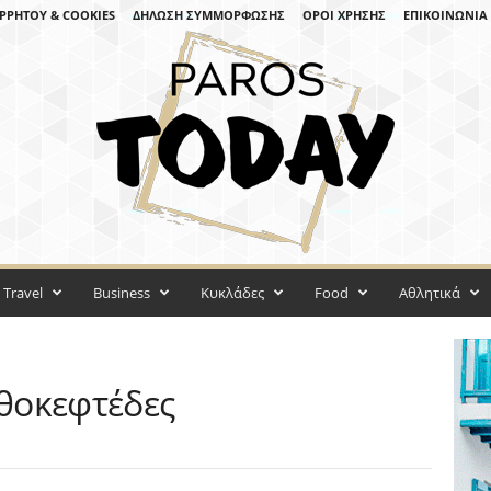
ΡΡΉΤΟΥ & COOKIES
ΔΉΛΩΣΗ ΣΥΜΜΌΡΦΩΣΗΣ
ΌΡΟΙ ΧΡΉΣΗΣ
ΕΠΙΚΟΙΝΩΝΊΑ
Travel
Business
Κυκλάδες
Food
Αθλητικά
θοκεφτέδες