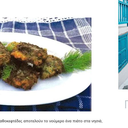
αραθοκεφτέδες αποτελούν το νούμερο ένα πιάτο στα νησιά,