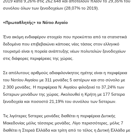
2019 κατά 9,26% στις 262.648 και αποτελούν πλέον το 29,35% του
συνόλου όλων των ξενοδοχείων (28,07% το 2019).
«Πρωταθλητής» το Νότιο Αιγαίο
Ένα ακόμη ενδιαφέρον στοιχείο που προκύπτει από τα στατιστικά
δεδομένα που επιβεβαιώνει κάποιες νέες τάσεις στον ελληνικό
τουρισμό είναι η πορεία ανάπτυξης νέων πολυτελών ξενοδοχείων
στις διάφορες περιφέρειες της χώρας.
Σε απόλυτους αριθμούς αδιαφιλονίκητος ηγέτης είναι η περιφέρεια
του Νοτίου Αιγαίου με 311 μονάδες 5 αστέρων και στο σύνολο με
2.300 μονάδες. Η περιφέρεια Ν. Αιγαίου φιλοξενεί το 37,24% των
5στερων μονάδων της χώρας. Ακολουθεί η Κρήτη με 177 5στερα
ξενοδοχεία και ποσοστό 21,19% του συνόλου των 5στερων.
Τις λιγότερες 5στερες μονάδες διαθέτει η περιφέρεια Δυτικής
Μακεδονίας μόλις τέσσερις μονάδες. Λίγο περισσότερες, μόλις 7
διαθέτει η Στερεά Ελλάδα και τρίτη από το τέλος η Δυτική Ελλάδα με